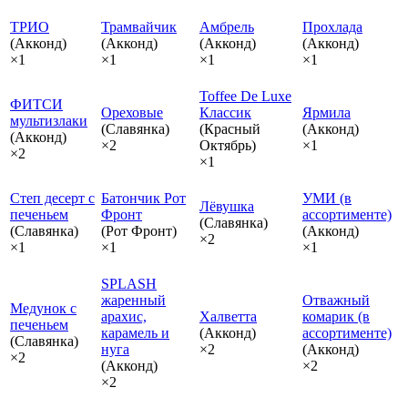
ТРИО
Трамвайчик
Амбрель
Прохлада
(Акконд)
(Акконд)
(Акконд)
(Акконд)
×1
×1
×1
×1
Toffee De Luxe
ФИТСИ
Ореховые
Классик
Ярмила
мультизлаки
(Славянка)
(Красный
(Акконд)
(Акконд)
×2
Октябрь)
×1
×2
×1
Степ десерт с
Батончик Рот
УМИ (в
Лёвушка
печеньем
Фронт
ассортименте)
(Славянка)
(Славянка)
(Рот Фронт)
(Акконд)
×2
×1
×1
×1
SPLASH
жаренный
Отважный
Медунок с
арахис,
Халветта
комарик (в
печеньем
карамель и
(Акконд)
ассортименте)
(Славянка)
нуга
×2
(Акконд)
×2
(Акконд)
×2
×2