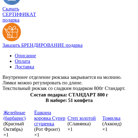
Скачать
СЕРТИФИКАТ
подарка
Заказать БРЕНДИРОВАНИЕ подарка
Описание
Оплата
Доставка
Внутреннее отделение рюкзака закрывается на молнию.
Лямки можно регулировать по длине.
Текстильный рюкзак со сладким подарком 800г Стандарт.
Состав подарка: СТАНДАРТ 800 г
В наборе: 51 конфета
Желейные
Ёшкина
(барбарис)
коровка Супер
Степ золотой
Томилка
(Красный
сгущенка
(Славянка)
(Акконд)
Октябрь)
(Рот Фронт)
×1
×1
×1
×1