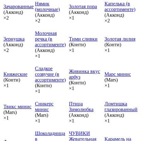
Нямик
Капелька (в
Зачарованные
Золотая пора
(молочные)
ассортименте)
(Акконд)
(Акконд)
(Акконд)
(Акконд)
×2
×1
×2
×2
Молочная
Зернушка
речка (в
Тими сливки
Золотая лилия
(Акконд)
ассортименте)
(Конти)
(Конти)
×2
(Акконд)
×1
×1
×1
Сладкое
Живинка вкус
Княжеские
созвучие (в
Марс минис
арбуз
(Конти)
ассортименте)
(Mars)
(Конти)
×1
(Конти)
×1
×1
×1
Сникерс
Птица
Ломтишка
Твикс минис
минис
Зимолюбка
глазированный
(Mars)
(Mars)
(Акконд)
(Акконд)
×1
×1
×1
×1
Шоколадница
ЧУВИКИ
в
Жевательная
Карамель на