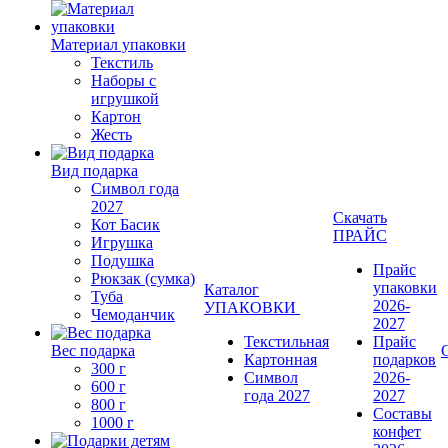
Материал упаковки
Текстиль
Наборы с
игрушкой
Картон
Жесть
Вид подарка
Символ года
2027
Скачать
Кот Басик
ПРАЙС
Игрушка
Подушка
Прайс
Рюкзак (сумка)
упаковки
Каталог
Туба
2026-
УПАКОВКИ
Чемоданчик
2027
Текстильная
Прайс
Вес подарка
Картонная
подарков
300 г
Символ
2026-
600 г
года 2027
2027
800 г
Составы
1000 г
конфет