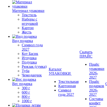
Материал упаковки
Текстиль
Наборы с
игрушкой
Картон
Жесть
Вид подарка
Символ года
2027
Скачать
Кот Басик
ПРАЙС
Игрушка
Подушка
Прайс
Рюкзак (сумка)
упаковки
Каталог
Туба
2026-
УПАКОВКИ
Чемоданчик
2027
Текстильная
Прайс
Вес подарка
Картонная
подарков
300 г
Символ
2026-
600 г
года 2027
2027
800 г
Составы
1000 г
конфет