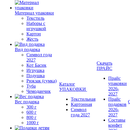
Материал упаковки
Текстиль
Наборы с
игрушкой
Картон
Жесть
Вид подарка
Символ года
2027
Скачать
Кот Басик
ПРАЙС
Игрушка
Подушка
Прайс
Рюкзак (сумка)
упаковки
Каталог
Туба
2026-
УПАКОВКИ
Чемоданчик
2027
Текстильная
Прайс
Вес подарка
Картонная
подарков
300 г
Символ
2026-
600 г
года 2027
2027
800 г
Составы
1000 г
конфет