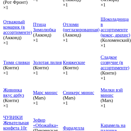
(Рот Фронт)
×1
×1
×1
Шоколадница
Отважный
Птица
Отломи
в
комарик (в
Зимолюбка
(неглазированная)
ассортименте
ассортименте)
(Акконд)
(Акконд)
(кокос, арахис)
(Акконд)
×1
×1
(Коломенский)
×1
×1
Сладкое
Тими сливки
Золотая лилия
Княжеские
созвучие (в
(Конти)
(Конти)
(Конти)
ассортименте)
×1
×1
×1
(Конти)
×1
Живинка
Милки вэй
Марс минис
Сникерс минис
вкус арбуз
минис
(Mars)
(Mars)
(Конти)
(Mars)
×1
×1
×1
×1
ЧУВИКИ
Зефир
Жевательная
«Обожайка»
Карамель на
конфета 10г
Фараделла
(Пензенская
палочке