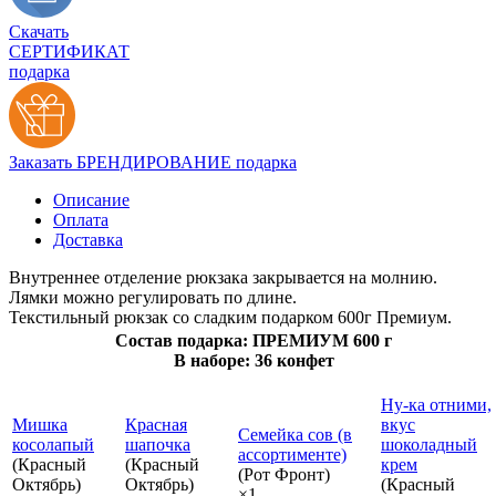
Скачать
СЕРТИФИКАТ
подарка
Заказать БРЕНДИРОВАНИЕ подарка
Описание
Оплата
Доставка
Внутреннее отделение рюкзака закрывается на молнию.
Лямки можно регулировать по длине.
Текстильный рюкзак со сладким подарком 600г Премиум.
Состав подарка: ПРЕМИУМ 600 г
В наборе: 36 конфет
Ну-ка отними,
Мишка
Красная
вкус
Семейка сов (в
косолапый
шапочка
шоколадный
ассортименте)
(Красный
(Красный
крем
(Рот Фронт)
Октябрь)
Октябрь)
(Красный
×1