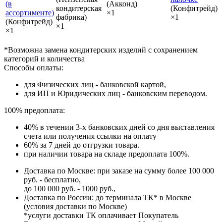
(в
(Акконд)
кондитерская
(Конфитрейд)
ассортименте)
×1
фабрика)
×1
(Конфитрейд)
×1
×1
*Возможна замена кондитерских изделий с сохранением
категорий и количества
Способы оплаты:
для Физических лиц - банковской картой,
для ИП и Юридических лиц - банковским переводом.
100% предоплата:
40% в течении 3-х банковских дней со дня выставления
счета или получения ссылки на оплату
60% за 7 дней до отгрузки товара.
при наличии товара на складе предоплата 100%.
Доставка по Москве: при заказе на сумму более 100 000
руб. - бесплатно,
до 100 000 руб. - 1000 руб.,
Доставка по России: до терминала ТК* в Москве
(условия доставки по Москве)
*услуги доставки ТК оплачивает Покупатель