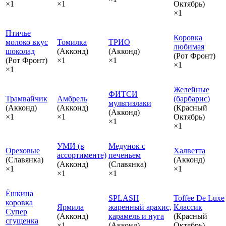
×1
×1
Октябрь)
×1
Птичье
Коровка
молоко вкус
Томилка
ТРИО
любимая
шоколад
(Акконд)
(Акконд)
(Рот Фронт)
(Рот Фронт)
×1
×1
×1
×1
Желейные
ФИТСИ
Трамвайчик
Амбрель
(барбарис)
мультизлаки
(Акконд)
(Акконд)
(Красный
(Акконд)
×1
×1
Октябрь)
×1
×1
УМИ (в
Медунок с
Ореховые
Халветта
ассортименте)
печеньем
(Славянка)
(Акконд)
(Акконд)
(Славянка)
×1
×1
×1
×1
Ёшкина
SPLASH
Toffee De Luxe
коровка
Ярмила
жаренный арахис,
Классик
Супер
(Акконд)
карамель и нуга
(Красный
сгущенка
×1
(Акконд)
Октябрь)