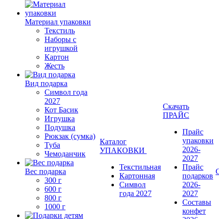
Материал упаковки
Текстиль
Наборы с
игрушкой
Картон
Жесть
Вид подарка
Символ года
2027
Скачать
Кот Басик
ПРАЙС
Игрушка
Подушка
Прайс
Рюкзак (сумка)
упаковки
Каталог
Туба
2026-
УПАКОВКИ
Чемоданчик
2027
Текстильная
Прайс
Вес подарка
Картонная
подарков
300 г
Символ
2026-
600 г
года 2027
2027
800 г
Составы
1000 г
конфет