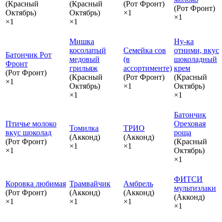
(Красный
(Красный
(Рот Фронт)
(Рот Фронт)
Октябрь)
Октябрь)
×1
×1
×1
×1
Мишка
Ну-ка
косолапый
Семейка сов
отними, вкус
Батончик Рот
медовый
(в
шоколадный
Фронт
грильяж
ассортименте)
крем
(Рот Фронт)
(Красный
(Рот Фронт)
(Красный
×1
Октябрь)
×1
Октябрь)
×1
×1
Батончик
Птичье молоко
Ореховая
Томилка
ТРИО
вкус шоколад
роща
(Акконд)
(Акконд)
(Рот Фронт)
(Красный
×1
×1
×1
Октябрь)
×1
ФИТСИ
Коровка любимая
Трамвайчик
Амбрель
мультизлаки
(Рот Фронт)
(Акконд)
(Акконд)
(Акконд)
×1
×1
×1
×1