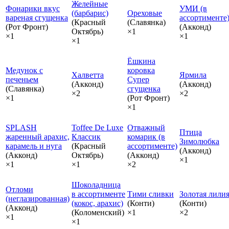
Желейные
Фонарики вкус
УМИ (в
(барбарис)
Ореховые
вареная сгущенка
ассортименте
(Красный
(Славянка)
(Рот Фронт)
(Акконд)
Октябрь)
×1
×1
×1
×1
Ёшкина
Медунок с
коровка
Халветта
Ярмила
печеньем
Супер
(Акконд)
(Акконд)
(Славянка)
сгущенка
×2
×2
×1
(Рот Фронт)
×1
SPLASH
Toffee De Luxe
Отважный
Птица
жаренный арахис,
Классик
комарик (в
Зимолюбка
карамель и нуга
(Красный
ассортименте)
(Акконд)
(Акконд)
Октябрь)
(Акконд)
×1
×1
×1
×2
Шоколадница
Отломи
в ассортименте
Тими сливки
Золотая лили
(неглазированная)
(кокос, арахис)
(Конти)
(Конти)
(Акконд)
(Коломенский)
×1
×2
×1
×1