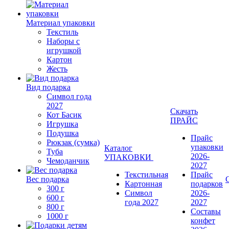
Материал упаковки
Текстиль
Наборы с
игрушкой
Картон
Жесть
Вид подарка
Символ года
2027
Скачать
Кот Басик
ПРАЙС
Игрушка
Подушка
Прайс
Рюкзак (сумка)
упаковки
Каталог
Туба
2026-
УПАКОВКИ
Чемоданчик
2027
Текстильная
Прайс
Вес подарка
Картонная
подарков
300 г
Символ
2026-
600 г
года 2027
2027
800 г
Составы
1000 г
конфет