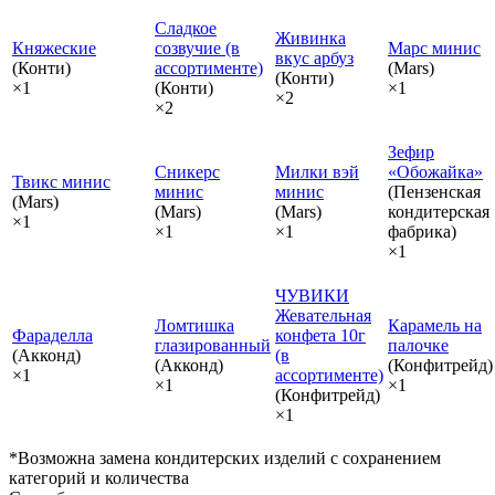
Сладкое
Живинка
Княжеские
созвучие (в
Марс минис
вкус арбуз
(Конти)
ассортименте)
(Mars)
(Конти)
×1
(Конти)
×1
×2
×2
Зефир
Сникерс
Милки вэй
«Обожайка»
Твикс минис
минис
минис
(Пензенская
(Mars)
(Mars)
(Mars)
кондитерская
×1
×1
×1
фабрика)
×1
ЧУВИКИ
Жевательная
Ломтишка
Карамель на
Фараделла
конфета 10г
глазированный
палочке
(Акконд)
(в
(Акконд)
(Конфитрейд)
×1
ассортименте)
×1
×1
(Конфитрейд)
×1
*Возможна замена кондитерских изделий с сохранением
категорий и количества