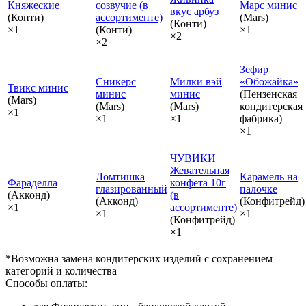
Княжеские
созвучие (в
Марс минис
вкус арбуз
(Конти)
ассортименте)
(Mars)
(Конти)
×1
(Конти)
×1
×2
×2
Зефир
Сникерс
Милки вэй
«Обожайка»
Твикс минис
минис
минис
(Пензенская
(Mars)
(Mars)
(Mars)
кондитерская
×1
×1
×1
фабрика)
×1
ЧУВИКИ
Жевательная
Ломтишка
Карамель на
Фараделла
конфета 10г
глазированный
палочке
(Акконд)
(в
(Акконд)
(Конфитрейд)
×1
ассортименте)
×1
×1
(Конфитрейд)
×1
*Возможна замена кондитерских изделий с сохранением
категорий и количества
Способы оплаты: