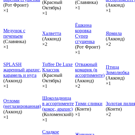
(Красный
(Славянка)
(Рот Фронт)
(Акконд)
Октябрь)
×1
×1
×1
×1
Ёшкина
Медунок с
коровка
Халветта
Ярмила
печеньем
Супер
(Акконд)
(Акконд)
(Славянка)
сгущенка
×2
×2
×1
(Рот Фронт)
×1
SPLASH
Toffee De Luxe
Отважный
Птица
жаренный арахис,
Классик
комарик (в
Зимолюбка
карамель и нуга
(Красный
ассортименте)
(Акконд)
(Акконд)
Октябрь)
(Акконд)
×1
×1
×1
×2
Шоколадница
Отломи
в ассортименте
Тими сливки
Золотая лили
(неглазированная)
(кокос, арахис)
(Конти)
(Конти)
(Акконд)
(Коломенский)
×1
×2
×1
×1
Сладкое
Живинка