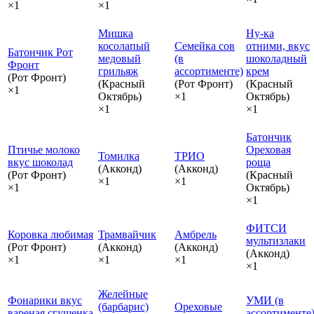
×1
×1
Мишка
Ну-ка
косолапый
Семейка сов
отними, вкус
Батончик Рот
медовый
(в
шоколадный
Фронт
грильяж
ассортименте)
крем
(Рот Фронт)
(Красный
(Рот Фронт)
(Красный
×1
Октябрь)
×1
Октябрь)
×1
×1
Батончик
Птичье молоко
Ореховая
Томилка
ТРИО
вкус шоколад
роща
(Акконд)
(Акконд)
(Рот Фронт)
(Красный
×1
×1
×1
Октябрь)
×1
ФИТСИ
Коровка любимая
Трамвайчик
Амбрель
мультизлаки
(Рот Фронт)
(Акконд)
(Акконд)
(Акконд)
×1
×1
×1
×1
Желейные
Фонарики вкус
УМИ (в
(барбарис)
Ореховые
вареная сгущенка
ассортименте