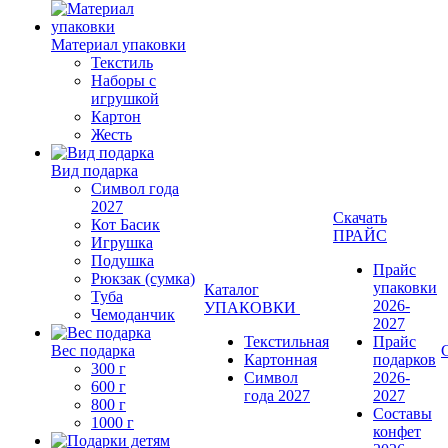
Материал упаковки
Текстиль
Наборы с
игрушкой
Картон
Жесть
Вид подарка
Символ года
2027
Скачать
Кот Басик
ПРАЙС
Игрушка
Подушка
Прайс
Рюкзак (сумка)
упаковки
Каталог
Туба
2026-
УПАКОВКИ
Чемоданчик
2027
Текстильная
Прайс
Вес подарка
Картонная
подарков
300 г
Символ
2026-
600 г
года 2027
2027
800 г
Составы
1000 г
конфет