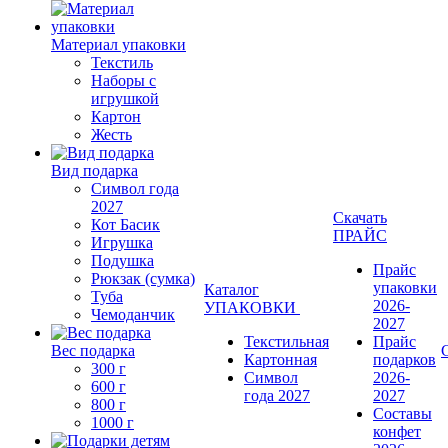
Материал упаковки
Текстиль
Наборы с
игрушкой
Картон
Жесть
Вид подарка
Символ года
2027
Скачать
Кот Басик
ПРАЙС
Игрушка
Подушка
Прайс
Рюкзак (сумка)
упаковки
Каталог
Туба
2026-
УПАКОВКИ
Чемоданчик
2027
Текстильная
Прайс
Вес подарка
Картонная
подарков
300 г
Символ
2026-
600 г
года 2027
2027
800 г
Составы
1000 г
конфет