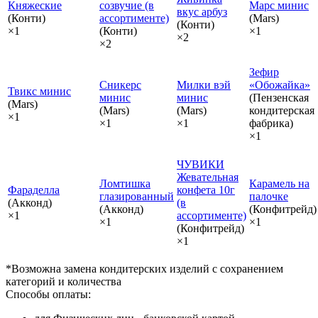
Княжеские
созвучие (в
Марс минис
вкус арбуз
(Конти)
ассортименте)
(Mars)
(Конти)
×1
(Конти)
×1
×2
×2
Зефир
Сникерс
Милки вэй
«Обожайка»
Твикс минис
минис
минис
(Пензенская
(Mars)
(Mars)
(Mars)
кондитерская
×1
×1
×1
фабрика)
×1
ЧУВИКИ
Жевательная
Ломтишка
Карамель на
Фараделла
конфета 10г
глазированный
палочке
(Акконд)
(в
(Акконд)
(Конфитрейд)
×1
ассортименте)
×1
×1
(Конфитрейд)
×1
*Возможна замена кондитерских изделий с сохранением
категорий и количества
Способы оплаты: