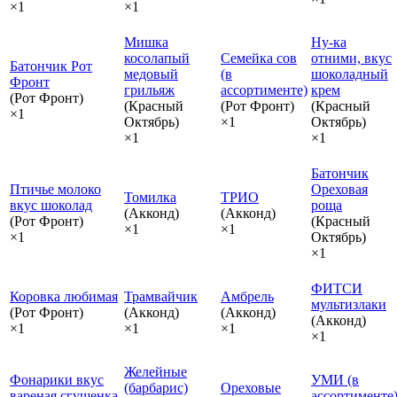
×1
×1
Мишка
Ну-ка
косолапый
Семейка сов
отними, вкус
Батончик Рот
медовый
(в
шоколадный
Фронт
грильяж
ассортименте)
крем
(Рот Фронт)
(Красный
(Рот Фронт)
(Красный
×1
Октябрь)
×1
Октябрь)
×1
×1
Батончик
Птичье молоко
Ореховая
Томилка
ТРИО
вкус шоколад
роща
(Акконд)
(Акконд)
(Рот Фронт)
(Красный
×1
×1
×1
Октябрь)
×1
ФИТСИ
Коровка любимая
Трамвайчик
Амбрель
мультизлаки
(Рот Фронт)
(Акконд)
(Акконд)
(Акконд)
×1
×1
×1
×1
Желейные
Фонарики вкус
УМИ (в
(барбарис)
Ореховые
вареная сгущенка
ассортименте