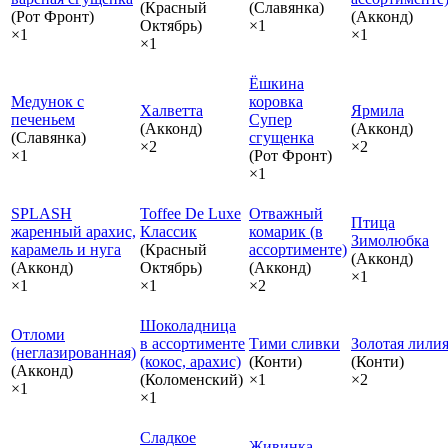
(Красный
(Славянка)
(Рот Фронт)
(Акконд)
Октябрь)
×1
×1
×1
×1
Ёшкина
Медунок с
коровка
Халветта
Ярмила
печеньем
Супер
(Акконд)
(Акконд)
(Славянка)
сгущенка
×2
×2
×1
(Рот Фронт)
×1
SPLASH
Toffee De Luxe
Отважный
Птица
жаренный арахис,
Классик
комарик (в
Зимолюбка
карамель и нуга
(Красный
ассортименте)
(Акконд)
(Акконд)
Октябрь)
(Акконд)
×1
×1
×1
×2
Шоколадница
Отломи
в ассортименте
Тими сливки
Золотая лили
(неглазированная)
(кокос, арахис)
(Конти)
(Конти)
(Акконд)
(Коломенский)
×1
×2
×1
×1
Сладкое
Живинка