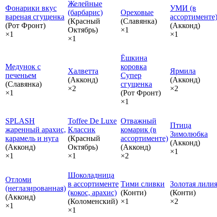
Желейные
Фонарики вкус
УМИ (в
(барбарис)
Ореховые
вареная сгущенка
ассортименте
(Красный
(Славянка)
(Рот Фронт)
(Акконд)
Октябрь)
×1
×1
×1
×1
Ёшкина
Медунок с
коровка
Халветта
Ярмила
печеньем
Супер
(Акконд)
(Акконд)
(Славянка)
сгущенка
×2
×2
×1
(Рот Фронт)
×1
SPLASH
Toffee De Luxe
Отважный
Птица
жаренный арахис,
Классик
комарик (в
Зимолюбка
карамель и нуга
(Красный
ассортименте)
(Акконд)
(Акконд)
Октябрь)
(Акконд)
×1
×1
×1
×2
Шоколадница
Отломи
в ассортименте
Тими сливки
Золотая лили
(неглазированная)
(кокос, арахис)
(Конти)
(Конти)
(Акконд)
(Коломенский)
×1
×2
×1
×1