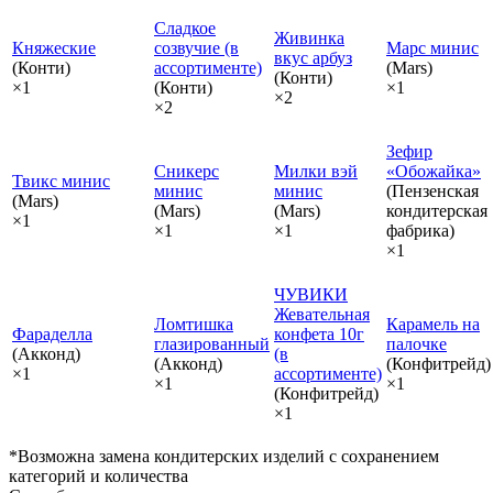
Сладкое
Живинка
Княжеские
созвучие (в
Марс минис
вкус арбуз
(Конти)
ассортименте)
(Mars)
(Конти)
×1
(Конти)
×1
×2
×2
Зефир
Сникерс
Милки вэй
«Обожайка»
Твикс минис
минис
минис
(Пензенская
(Mars)
(Mars)
(Mars)
кондитерская
×1
×1
×1
фабрика)
×1
ЧУВИКИ
Жевательная
Ломтишка
Карамель на
Фараделла
конфета 10г
глазированный
палочке
(Акконд)
(в
(Акконд)
(Конфитрейд)
×1
ассортименте)
×1
×1
(Конфитрейд)
×1
*Возможна замена кондитерских изделий с сохранением
категорий и количества