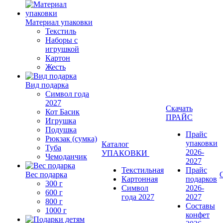
Материал упаковки
Текстиль
Наборы с
игрушкой
Картон
Жесть
Вид подарка
Символ года
2027
Скачать
Кот Басик
ПРАЙС
Игрушка
Подушка
Прайс
Рюкзак (сумка)
упаковки
Каталог
Туба
2026-
УПАКОВКИ
Чемоданчик
2027
Текстильная
Прайс
Вес подарка
Картонная
подарков
300 г
Символ
2026-
600 г
года 2027
2027
800 г
Составы
1000 г
конфет