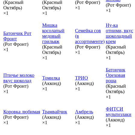
(Красный
(Красный
(Рот Фронт)
(Рот Фронт)
Октябрь)
Октябрь)
×1
×1
×1
×1
Мишка
Ну-ка
косолапый
Семейка сов
отними, вкус
Батончик Рот
медовый
(в
шоколадный
Фронт
грильяж
ассортименте)
крем
(Рот Фронт)
(Красный
(Рот Фронт)
(Красный
×1
Октябрь)
×1
Октябрь)
×1
×1
Батончик
Птичье молоко
Ореховая
Томилка
ТРИО
вкус шоколад
роща
(Акконд)
(Акконд)
(Рот Фронт)
(Красный
×1
×1
×1
Октябрь)
×1
ФИТСИ
Коровка любимая
Трамвайчик
Амбрель
мультизлаки
(Рот Фронт)
(Акконд)
(Акконд)
(Акконд)
×1
×1
×1
×1