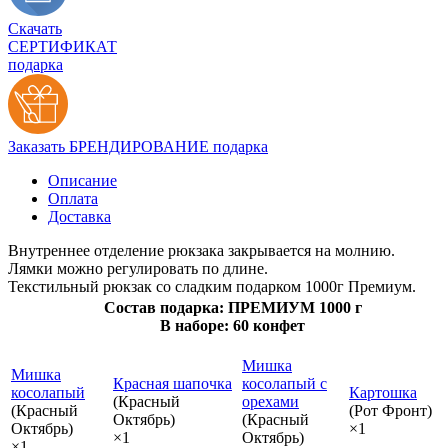
Скачать
СЕРТИФИКАТ
подарка
Заказать БРЕНДИРОВАНИЕ подарка
Описание
Оплата
Доставка
Внутреннее отделение рюкзака закрывается на молнию.
Лямки можно регулировать по длине.
Текстильный рюкзак со сладким подарком 1000г Премиум.
Состав подарка: ПРЕМИУМ 1000 г
В наборе: 60 конфет
Мишка
Мишка
Красная шапочка
косолапый с
косолапый
Картошка
(Красный
орехами
(Красный
(Рот Фронт)
Октябрь)
(Красный
Октябрь)
×1
×1
Октябрь)
×1