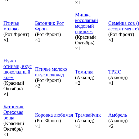
×1
Мишка
косолапый
Птичье
Батончик Рот
Семейка сов (
медовый
молоко
Фронт
ассортименте)
грильяж
(Рот Фронт)
(Рот Фронт)
(Рот Фронт)
(Красный
×1
×1
×1
Октябрь)
×1
Ну-ка
отними, вкус
Птичье молоко
шоколадный
Томилка
ТРИО
вкус шоколад
крем
(Акконд)
(Акконд)
(Рот Фронт)
(Красный
×2
×1
×2
Октябрь)
×1
Батончик
Ореховая
Коровка любимая
Трамвайчик
Амбрель
роща
(Рот Фронт)
(Акконд)
(Акконд)
(Красный
×1
×1
×2
Октябрь)
×1