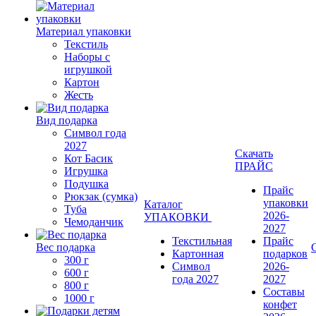
Материал упаковки
Текстиль
Наборы с
игрушкой
Картон
Жесть
Вид подарка
Символ года
2027
Скачать
Кот Басик
ПРАЙС
Игрушка
Подушка
Прайс
Рюкзак (сумка)
упаковки
Каталог
Туба
2026-
УПАКОВКИ
Чемоданчик
2027
Текстильная
Прайс
Вес подарка
Картонная
подарков
300 г
Символ
2026-
600 г
года 2027
2027
800 г
Составы
1000 г
конфет