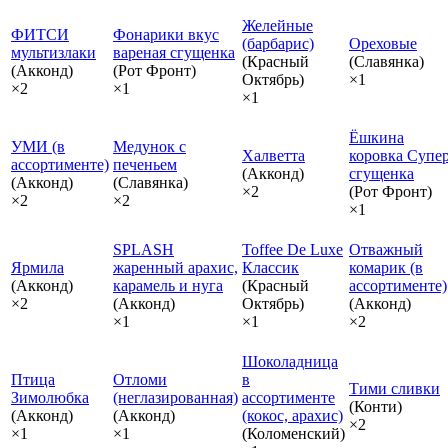
Желейные
ФИТСИ
Фонарики вкус
(барбарис)
Ореховые
мультизлаки
вареная сгущенка
(Красный
(Славянка)
(Акконд)
(Рот Фронт)
Октябрь)
×1
×2
×1
×1
Ёшкина
УМИ (в
Медунок с
Халветта
коровка Супе
ассортименте)
печеньем
(Акконд)
сгущенка
(Акконд)
(Славянка)
×2
(Рот Фронт)
×2
×2
×1
SPLASH
Toffee De Luxe
Отважный
Ярмила
жаренный арахис,
Классик
комарик (в
(Акконд)
карамель и нуга
(Красный
ассортименте)
×2
(Акконд)
Октябрь)
(Акконд)
×1
×1
×2
Шоколадница
Птица
Отломи
в
Тими сливки
Зимолюбка
(неглазированная)
ассортименте
(Конти)
(Акконд)
(Акконд)
(кокос, арахис)
×2
×1
×1
(Коломенский)