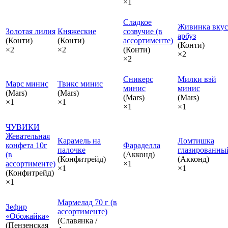
×1
Сладкое
Живинка вкус
Золотая лилия
Княжеские
созвучие (в
арбуз
(Конти)
(Конти)
ассортименте)
(Конти)
×2
×2
(Конти)
×2
×2
Сникерс
Милки вэй
Марс минис
Твикс минис
минис
минис
(Mars)
(Mars)
(Mars)
(Mars)
×1
×1
×1
×1
ЧУВИКИ
Жевательная
Карамель на
Ломтишка
конфета 10г
Фараделла
палочке
глазированны
(в
(Акконд)
(Конфитрейд)
(Акконд)
ассортименте)
×1
×1
×1
(Конфитрейд)
×1
Мармелад 70 г (в
Зефир
ассортименте)
«Обожайка»
(Славянка /
(Пензенская