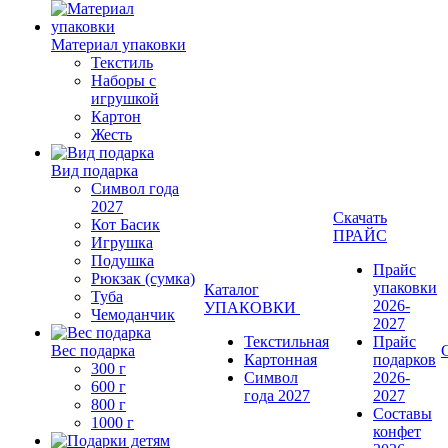
Материал упаковки
Текстиль
Наборы с
игрушкой
Картон
Жесть
Вид подарка
Символ года
2027
Скачать
Кот Басик
ПРАЙС
Игрушка
Подушка
Прайс
Рюкзак (сумка)
упаковки
Каталог
Туба
2026-
УПАКОВКИ
Чемоданчик
2027
Текстильная
Прайс
Вес подарка
Картонная
подарков
300 г
Символ
2026-
600 г
года 2027
2027
800 г
Составы
1000 г
конфет