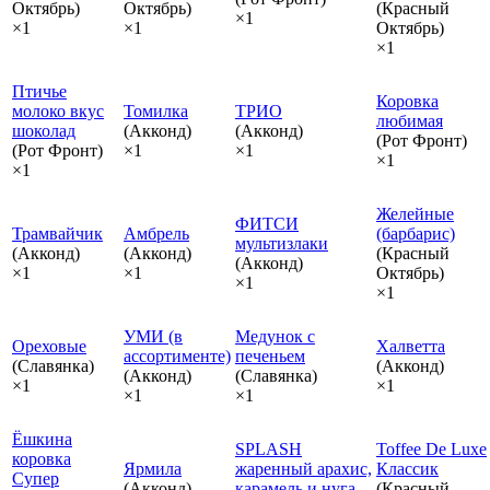
Октябрь)
Октябрь)
(Красный
×1
×1
×1
Октябрь)
×1
Птичье
Коровка
молоко вкус
Томилка
ТРИО
любимая
шоколад
(Акконд)
(Акконд)
(Рот Фронт)
(Рот Фронт)
×1
×1
×1
×1
Желейные
ФИТСИ
Трамвайчик
Амбрель
(барбарис)
мультизлаки
(Акконд)
(Акконд)
(Красный
(Акконд)
×1
×1
Октябрь)
×1
×1
УМИ (в
Медунок с
Ореховые
Халветта
ассортименте)
печеньем
(Славянка)
(Акконд)
(Акконд)
(Славянка)
×1
×1
×1
×1
Ёшкина
SPLASH
Toffee De Luxe
коровка
Ярмила
жаренный арахис,
Классик
Супер
(Акконд)
карамель и нуга
(Красный