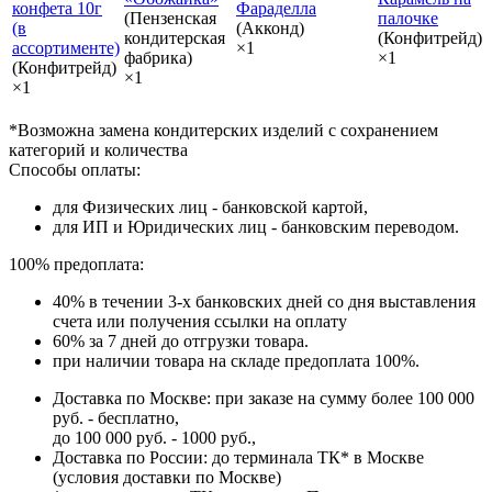
конфета 10г
Фараделла
(Пензенская
палочке
(в
(Акконд)
кондитерская
(Конфитрейд)
ассортименте)
×1
фабрика)
×1
(Конфитрейд)
×1
×1
*Возможна замена кондитерских изделий с сохранением
категорий и количества
Способы оплаты:
для Физических лиц - банковской картой,
для ИП и Юридических лиц - банковским переводом.
100% предоплата:
40% в течении 3-х банковских дней со дня выставления
счета или получения ссылки на оплату
60% за 7 дней до отгрузки товара.
при наличии товара на складе предоплата 100%.
Доставка по Москве: при заказе на сумму более 100 000
руб. - бесплатно,
до 100 000 руб. - 1000 руб.,
Доставка по России: до терминала ТК* в Москве
(условия доставки по Москве)