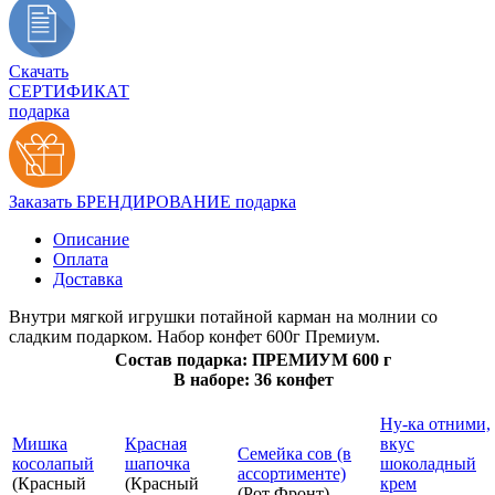
Скачать
СЕРТИФИКАТ
подарка
Заказать БРЕНДИРОВАНИЕ подарка
Описание
Оплата
Доставка
Внутри мягкой игрушки потайной карман на молнии со
сладким подарком. Набор конфет 600г Премиум.
Состав подарка: ПРЕМИУМ 600 г
В наборе: 36 конфет
Ну-ка отними,
Мишка
Красная
вкус
Семейка сов (в
косолапый
шапочка
шоколадный
ассортименте)
(Красный
(Красный
крем
(Рот Фронт)