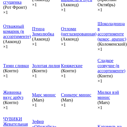
сгущенка
×1
(Акконд)
Октябрь)
(Рот Фронт)
×1
×1
×1
Шоколадница
Отважный
Птица
Отломи
в
комарик (в
Зимолюбка
(неглазированная)
ассортименте
ассортименте)
(Акконд)
(Акконд)
(кокос, арахис)
(Акконд)
×1
×1
(Коломенский)
×1
×1
Сладкое
Тими сливки
Золотая лилия
Княжеские
созвучие (в
(Конти)
(Конти)
(Конти)
ассортименте)
×1
×1
×1
(Конти)
×1
Живинка
Милки вэй
Марс минис
Сникерс минис
вкус арбуз
минис
(Mars)
(Mars)
(Конти)
(Mars)
×1
×1
×1
×1
ЧУВИКИ
Зефир
Жевательная
«Обожайка»
Карамель на