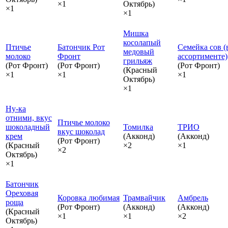
×1
Октябрь)
×1
×1
Мишка
косолапый
Птичье
Батончик Рот
Семейка сов (
медовый
молоко
Фронт
ассортименте)
грильяж
(Рот Фронт)
(Рот Фронт)
(Рот Фронт)
(Красный
×1
×1
×1
Октябрь)
×1
Ну-ка
отними, вкус
Птичье молоко
шоколадный
Томилка
ТРИО
вкус шоколад
крем
(Акконд)
(Акконд)
(Рот Фронт)
(Красный
×2
×1
×2
Октябрь)
×1
Батончик
Ореховая
Коровка любимая
Трамвайчик
Амбрель
роща
(Рот Фронт)
(Акконд)
(Акконд)
(Красный
×1
×1
×2
Октябрь)