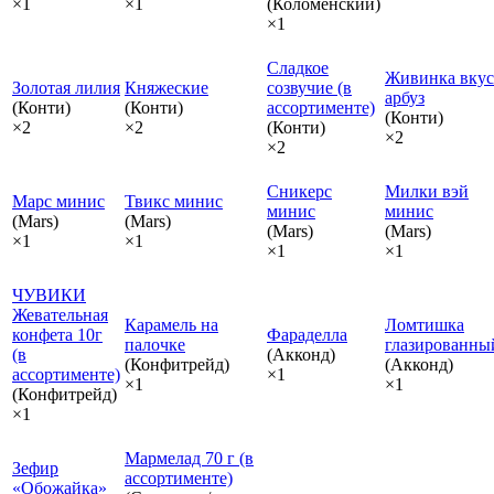
×1
×1
(Коломенский)
×1
Сладкое
Живинка вкус
Золотая лилия
Княжеские
созвучие (в
арбуз
(Конти)
(Конти)
ассортименте)
(Конти)
×2
×2
(Конти)
×2
×2
Сникерс
Милки вэй
Марс минис
Твикс минис
минис
минис
(Mars)
(Mars)
(Mars)
(Mars)
×1
×1
×1
×1
ЧУВИКИ
Жевательная
Карамель на
Ломтишка
конфета 10г
Фараделла
палочке
глазированны
(в
(Акконд)
(Конфитрейд)
(Акконд)
ассортименте)
×1
×1
×1
(Конфитрейд)
×1
Мармелад 70 г (в
Зефир
ассортименте)
«Обожайка»