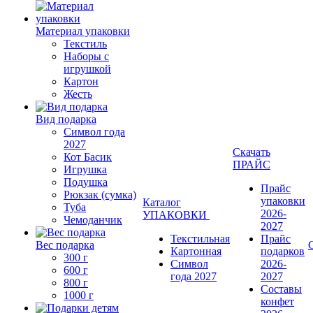
Материал упаковки
Текстиль
Наборы с
игрушкой
Картон
Жесть
Вид подарка
Символ года
2027
Скачать
Кот Басик
ПРАЙС
Игрушка
Подушка
Прайс
Рюкзак (сумка)
упаковки
Каталог
Туба
2026-
УПАКОВКИ
Чемоданчик
2027
Текстильная
Прайс
Вес подарка
Картонная
подарков
300 г
Символ
2026-
600 г
года 2027
2027
800 г
Составы
1000 г
конфет