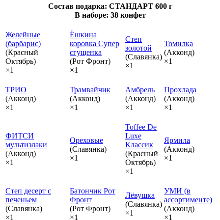
Состав подарка: СТАНДАРТ 600 г
В наборе: 38 конфет
Желейные
Ёшкина
Степ
(барбарис)
коровка Супер
Томилка
золотой
(Красный
сгущенка
(Акконд)
(Славянка)
Октябрь)
(Рот Фронт)
×1
×1
×1
×1
ТРИО
Трамвайчик
Амбрель
Прохлада
(Акконд)
(Акконд)
(Акконд)
(Акконд)
×1
×1
×1
×1
Toffee De
ФИТСИ
Luxe
Ореховые
Ярмила
мультизлаки
Классик
(Славянка)
(Акконд)
(Акконд)
(Красный
×1
×1
×1
Октябрь)
×1
Степ десерт с
Батончик Рот
УМИ (в
Лёвушка
печеньем
Фронт
ассортименте)
(Славянка)
(Славянка)
(Рот Фронт)
(Акконд)
×1
×1
×1
×1