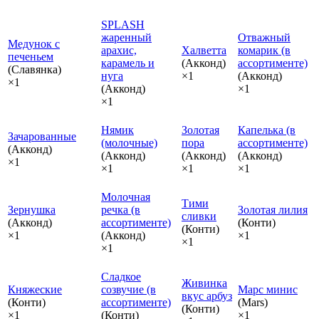
SPLASH
жаренный
Отважный
Медунок с
арахис,
Халветта
комарик (в
печеньем
карамель и
(Акконд)
ассортименте)
(Славянка)
нуга
×1
(Акконд)
×1
(Акконд)
×1
×1
Нямик
Золотая
Капелька (в
Зачарованные
(молочные)
пора
ассортименте)
(Акконд)
(Акконд)
(Акконд)
(Акконд)
×1
×1
×1
×1
Молочная
Тими
Зернушка
речка (в
Золотая лилия
сливки
(Акконд)
ассортименте)
(Конти)
(Конти)
×1
(Акконд)
×1
×1
×1
Сладкое
Живинка
Княжеские
созвучие (в
Марс минис
вкус арбуз
(Конти)
ассортименте)
(Mars)
(Конти)
×1
(Конти)
×1