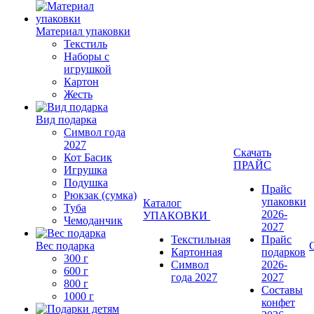
Материал упаковки
Текстиль
Наборы с
игрушкой
Картон
Жесть
Вид подарка
Символ года
2027
Скачать
Кот Басик
ПРАЙС
Игрушка
Подушка
Прайс
Рюкзак (сумка)
упаковки
Каталог
Туба
2026-
УПАКОВКИ
Чемоданчик
2027
Текстильная
Прайс
Вес подарка
Картонная
подарков
300 г
Символ
2026-
600 г
года 2027
2027
800 г
Составы
1000 г
конфет