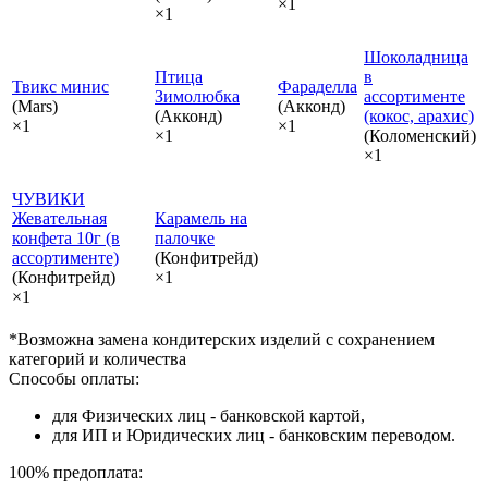
×1
×1
Шоколадница
Птица
в
Твикс минис
Фараделла
Зимолюбка
ассортименте
(Mars)
(Акконд)
(Акконд)
(кокос, арахис)
×1
×1
×1
(Коломенский)
×1
ЧУВИКИ
Жевательная
Карамель на
конфета 10г (в
палочке
ассортименте)
(Конфитрейд)
(Конфитрейд)
×1
×1
*Возможна замена кондитерских изделий с сохранением
категорий и количества
Способы оплаты:
для Физических лиц - банковской картой,
для ИП и Юридических лиц - банковским переводом.
100% предоплата: