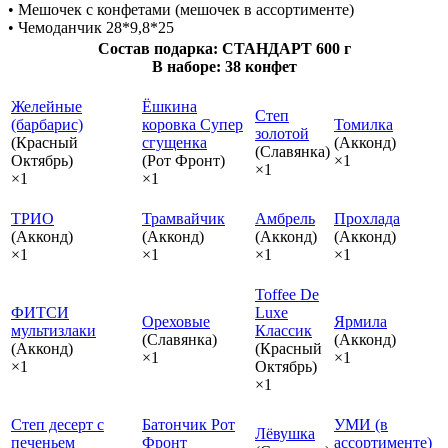
• Мешочек с конфетами (мешочек в ассортименте)
• Чемоданчик 28*9,8*25
Состав подарка: СТАНДАРТ 600 г
В наборе: 38 конфет
Желейные
Ёшкина
Степ
(барбарис)
коровка Супер
Томилка
золотой
(Красный
сгущенка
(Акконд)
(Славянка)
Октябрь)
(Рот Фронт)
×1
×1
×1
×1
ТРИО
Трамвайчик
Амбрель
Прохлада
(Акконд)
(Акконд)
(Акконд)
(Акконд)
×1
×1
×1
×1
Toffee De
ФИТСИ
Luxe
Ореховые
Ярмила
мультизлаки
Классик
(Славянка)
(Акконд)
(Акконд)
(Красный
×1
×1
×1
Октябрь)
×1
Степ десерт с
Батончик Рот
УМИ (в
Лёвушка
печеньем
Фронт
ассортименте)