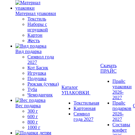
Материал упаковки
Текстиль
Наборы с
игрушкой
Картон
Жесть
Вид подарка
Символ года
2027
Скачать
Кот Басик
ПРАЙС
Игрушка
Подушка
Прайс
Рюкзак (сумка)
упаковки
Каталог
Туба
2026-
УПАКОВКИ
Чемоданчик
2027
Текстильная
Прайс
Вес подарка
Картонная
подарков
300 г
Символ
2026-
600 г
года 2027
2027
800 г
Составы
1000 г
конфет