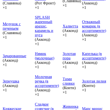
(Славянка)
(Славянка)
(Рот Фронт)
(Акконд)
×1
×1
×1
×1
SPLASH
жаренный
Отважный
Медунок с
арахис,
Халветта
комарик (в
печеньем
карамель и
(Акконд)
ассортименте)
(Славянка)
нуга
×1
(Акконд)
×1
(Акконд)
×1
×1
Нямик
Золотая
Капелька (в
Зачарованные
(молочные)
пора
ассортименте)
(Акконд)
(Акконд)
(Акконд)
(Акконд)
×1
×1
×1
×1
Молочная
Тими
Зернушка
речка (в
Золотая лилия
сливки
(Акконд)
ассортименте)
(Конти)
(Конти)
×1
(Акконд)
×1
×1
×1
Сладкое
Живинка
Княжеские
созвучие (в
Марс минис