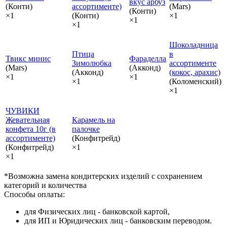
вкус арбуз
(Конти)
ассортименте)
(Mars)
(Конти)
×1
(Конти)
×1
×1
×1
Шоколадница
Птица
в
Твикс минис
Фараделла
Зимолюбка
ассортименте
(Mars)
(Акконд)
(Акконд)
(кокос, арахис)
×1
×1
×1
(Коломенский)
×1
ЧУВИКИ
Жевательная
Карамель на
конфета 10г (в
палочке
ассортименте)
(Конфитрейд)
(Конфитрейд)
×1
×1
*Возможна замена кондитерских изделий с сохранением
категорий и количества
Способы оплаты:
для Физических лиц - банковской картой,
для ИП и Юридических лиц - банковским переводом.