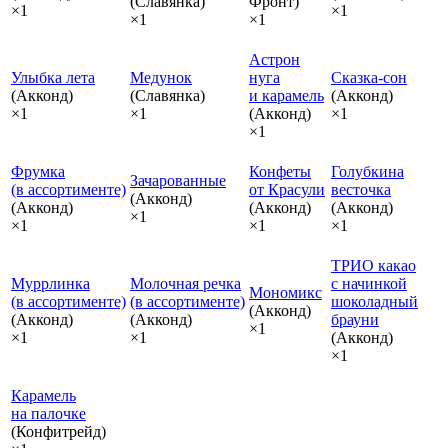
(Славянка)
Фронт)
×1
×1
×1
×1
Астрон
Улыбка лета
Медунок
нуга
Сказка‑сон
(Акконд)
(Славянка)
и карамель
(Акконд)
×1
×1
(Акконд)
×1
×1
Фрумка
Конфеты
Голубкина
Зачарованные
(в ассортименте)
от Красули
весточка
(Акконд)
(Акконд)
(Акконд)
(Акконд)
×1
×1
×1
×1
ТРИО какао
Муррлинка
Молочная речка
с начинкой
Мономикс
(в ассортименте)
(в ассортименте)
шоколадный
(Акконд)
(Акконд)
(Акконд)
брауни
×1
×1
×1
(Акконд)
×1
Карамель
на палочке
(Конфитрейд)