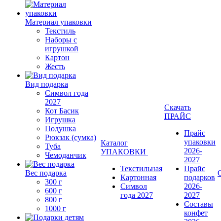
Материал упаковки
Текстиль
Наборы с
игрушкой
Картон
Жесть
Вид подарка
Символ года
2027
Скачать
Кот Басик
ПРАЙС
Игрушка
Подушка
Прайс
Рюкзак (сумка)
упаковки
Каталог
Туба
2026-
УПАКОВКИ
Чемоданчик
2027
Текстильная
Прайс
Вес подарка
Картонная
подарков
300 г
Символ
2026-
600 г
года 2027
2027
800 г
Составы
1000 г
конфет