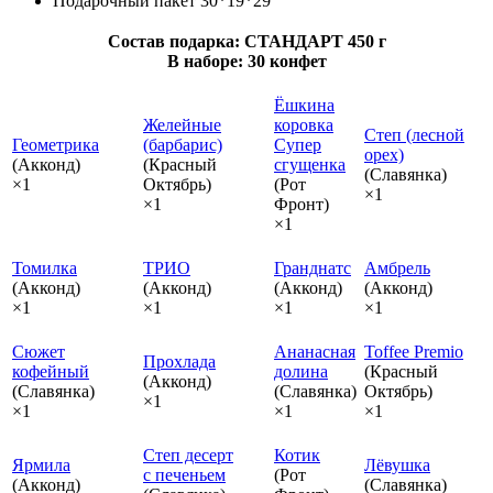
Подарочный пакет 30*19*29
Состав подарка: СТАНДАРТ 450 г
В наборе: 30 конфет
Ёшкина
Желейные
коровка
Степ (лесной
Геометрика
(барбарис)
Супер
орех)
(Акконд)
(Красный
сгущенка
(Славянка)
×1
Октябрь)
(Рот
×1
×1
Фронт)
×1
Томилка
ТРИО
Гранднатс
Амбрель
(Акконд)
(Акконд)
(Акконд)
(Акконд)
×1
×1
×1
×1
Сюжет
Ананасная
Toffee Premio
Прохлада
кофейный
долина
(Красный
(Акконд)
(Славянка)
(Славянка)
Октябрь)
×1
×1
×1
×1
Степ десерт
Котик
Ярмила
Лёвушка
с печеньем
(Рот
(Акконд)
(Славянка)