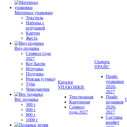
Материал упаковки
Текстиль
Наборы с
игрушкой
Картон
Жесть
Вид подарка
Символ года
2027
Скачать
Кот Басик
ПРАЙС
Игрушка
Подушка
Прайс
Рюкзак (сумка)
упаковки
Каталог
Туба
2026-
УПАКОВКИ
Чемоданчик
2027
Текстильная
Прайс
Вес подарка
Картонная
подарков
300 г
Символ
2026-
600 г
года 2027
2027
800 г
Составы
1000 г
конфет