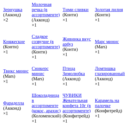
Молочная
Зернушка
речка (в
Тими сливки
Золотая лилия
(Акконд)
ассортименте)
(Конти)
(Конти)
×2
(Акконд)
×1
×1
×1
Сладкое
Живинка вкус
Княжеские
созвучие (в
Марс минис
арбуз
(Конти)
ассортименте)
(Mars)
(Конти)
×1
(Конти)
×1
×1
×1
Сникерс
Птица
Ломтишка
Твикс минис
минис
Зимолюбка
глазированный
(Mars)
(Mars)
(Акконд)
(Акконд)
×1
×1
×1
×1
Шоколадница
ЧУВИКИ
в
Жевательная
Карамель на
Фараделла
ассортименте
конфета 10г (в
палочке
(Акконд)
(кокос, арахис)
ассортименте)
(Конфитрейд)
×1
(Коломенский)
(Конфитрейд)
×1
×1
×1