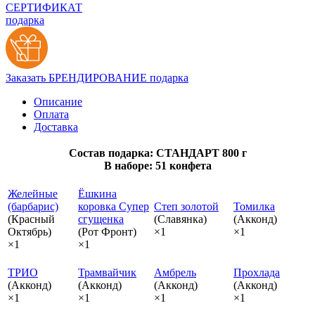
СЕРТИФИКАТ
подарка
Заказать БРЕНДИРОВАНИЕ подарка
Описание
Оплата
Доставка
Состав подарка: СТАНДАРТ 800 г
В наборе: 51 конфета
Желейные
Ёшкина
(барбарис)
коровка Супер
Степ золотой
Томилка
(Красный
сгущенка
(Славянка)
(Акконд)
Октябрь)
(Рот Фронт)
×1
×1
×1
×1
ТРИО
Трамвайчик
Амбрель
Прохлада
(Акконд)
(Акконд)
(Акконд)
(Акконд)
×1
×1
×1
×1