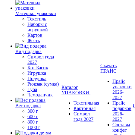
Материал упаковки
Текстиль
Наборы с
игрушкой
Картон
Жесть
Вид подарка
Символ года
2027
Скачать
Кот Басик
ПРАЙС
Игрушка
Подушка
Прайс
Рюкзак (сумка)
упаковки
Каталог
Туба
2026-
УПАКОВКИ
Чемоданчик
2027
Текстильная
Прайс
Вес подарка
Картонная
подарков
300 г
Символ
2026-
600 г
года 2027
2027
800 г
Составы
1000 г
конфет