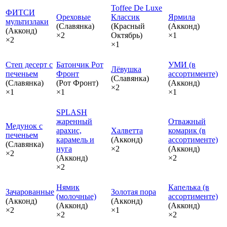
Toffee De Luxe
ФИТСИ
Ореховые
Классик
Ярмила
мультизлаки
(Славянка)
(Красный
(Акконд)
(Акконд)
×2
Октябрь)
×1
×2
×1
Степ десерт с
Батончик Рот
УМИ (в
Лёвушка
печеньем
Фронт
ассортименте)
(Славянка)
(Славянка)
(Рот Фронт)
(Акконд)
×2
×1
×1
×1
SPLASH
жаренный
Отважный
Медунок с
арахис,
Халветта
комарик (в
печеньем
карамель и
(Акконд)
ассортименте)
(Славянка)
нуга
×2
(Акконд)
×2
(Акконд)
×2
×2
Нямик
Капелька (в
Зачарованные
Золотая пора
(молочные)
ассортименте)
(Акконд)
(Акконд)
(Акконд)
(Акконд)
×2
×1
×2
×2