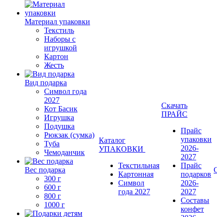
Материал упаковки
Текстиль
Наборы с
игрушкой
Картон
Жесть
Вид подарка
Символ года
2027
Скачать
Кот Басик
ПРАЙС
Игрушка
Подушка
Прайс
Рюкзак (сумка)
упаковки
Каталог
Туба
2026-
УПАКОВКИ
Чемоданчик
2027
Текстильная
Прайс
Вес подарка
Картонная
подарков
300 г
Символ
2026-
600 г
года 2027
2027
800 г
Составы
1000 г
конфет