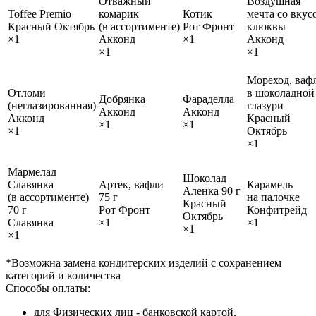
Отважный
Воздушная
Toffee Premio
комарик
Котик
мечта со вкус
Красный Октябрь
(в ассортименте)
Рот Фронт
клюквы
×1
Акконд
×1
Акконд
×1
×1
Мореход, ваф
Отломи
в шоколадной
Добрянка
Фараделла
(неглазированная)
глазури
Акконд
Акконд
Акконд
Красный
×1
×1
×1
Октябрь
×1
Мармелад
Шоколад
Славянка
Артек, вафли
Карамель
Аленка 90 г
(в ассортименте)
75 г
на палочке
Красный
70 г
Рот Фронт
Конфитрейд
Октябрь
Славянка
×1
×1
×1
×1
*Возможна замена кондитерских изделий с сохранением
категорий и количества
Способы оплаты:
для Физических лиц - банковской картой,