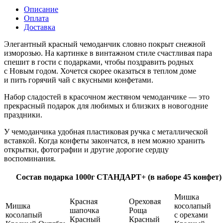
Описание
Оплата
Доставка
Элегантный красный чемоданчик словно покрыт снежной
изморозью. На картинке в винтажном стиле счастливая пара
спешит в гости с подарками, чтобы поздравить родных
с Новым годом. Хочется скорее оказаться в теплом доме
и пить горячий чай с вкусными конфетами.
Набор сладостей в красочном жестяном чемоданчике — это
прекрасный подарок для любимых и близких в новогодние
праздники.
У чемоданчика удобная пластиковая ручка с металлической
вставкой. Когда конфеты закончатся, в нем можно хранить
открытки, фотографии и другие дорогие сердцу
воспоминания.
Состав подарка 1000г СТАНДАРТ+ (в наборе 45 конфет)
Мишка
Красная
Ореховая
Мишка
косолапый
шапочка
Роща
косолапый
с орехами
Красный
Красный