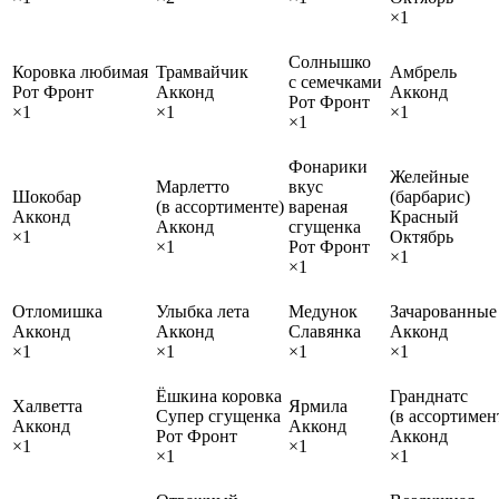
×1
Солнышко
Коровка любимая
Трамвайчик
Амбрель
с семечками
Рот Фронт
Акконд
Акконд
Рот Фронт
×1
×1
×1
×1
Фонарики
Желейные
Марлетто
вкус
Шокобар
(барбарис)
(в ассортименте)
вареная
Акконд
Красный
Акконд
сгущенка
×1
Октябрь
×1
Рот Фронт
×1
×1
Отломишка
Улыбка лета
Медунок
Зачарованные
Акконд
Акконд
Славянка
Акконд
×1
×1
×1
×1
Ёшкина коровка
Гранднатс
Халветта
Ярмила
Супер сгущенка
(в ассортимен
Акконд
Акконд
Рот Фронт
Акконд
×1
×1
×1
×1