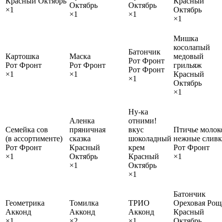
Красный Октябрь
Красный
Октябрь
Октябрь
×1
Октябрь
×1
×1
×1
Мишка
косолапый
Батончик
Картошка
Маска
медовый
Рот Фронт
Рот Фронт
Рот Фронт
грильяж
Рот Фронт
×1
×1
Красный
×1
Октябрь
×1
Ну-ка
Аленка
отними!
Семейка сов
пряничная
вкус
Птичье молок
(в ассортименте)
сказка
шоколадный
нежные слив
Рот Фронт
Красный
крем
Рот Фронт
×1
Октябрь
Красный
×1
×1
Октябрь
×1
Батончик
Геометрика
Томилка
ТРИО
Ореховая Рощ
Акконд
Акконд
Акконд
Красный
×1
×2
×1
Октябрь