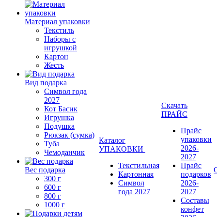
Материал упаковки
Текстиль
Наборы с
игрушкой
Картон
Жесть
Вид подарка
Символ года
2027
Скачать
Кот Басик
ПРАЙС
Игрушка
Подушка
Прайс
Рюкзак (сумка)
упаковки
Каталог
Туба
2026-
УПАКОВКИ
Чемоданчик
2027
Текстильная
Прайс
Вес подарка
Картонная
подарков
300 г
Символ
2026-
600 г
года 2027
2027
800 г
Составы
1000 г
конфет