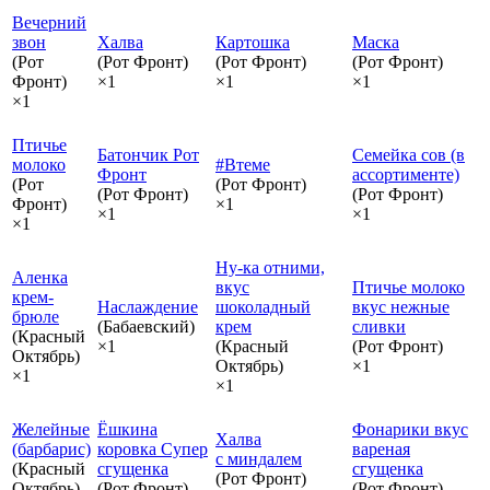
Вечерний
звон
Халва
Картошка
Маска
(Рот
(Рот Фронт)
(Рот Фронт)
(Рот Фронт)
Фронт)
×1
×1
×1
×1
Птичье
Батончик Рот
Семейка сов (в
молоко
#Втеме
Фронт
ассортименте)
(Рот
(Рот Фронт)
(Рот Фронт)
(Рот Фронт)
Фронт)
×1
×1
×1
×1
Ну-ка отними,
Аленка
вкус
Птичье молоко
крем-
Наслаждение
шоколадный
вкус нежные
брюле
(Бабаевский)
крем
сливки
(Красный
×1
(Красный
(Рот Фронт)
Октябрь)
Октябрь)
×1
×1
×1
Желейные
Ёшкина
Фонарики вкус
Халва
(барбарис)
коровка Супер
вареная
с миндалем
(Красный
сгущенка
сгущенка
(Рот Фронт)
Октябрь)
(Рот Фронт)
(Рот Фронт)