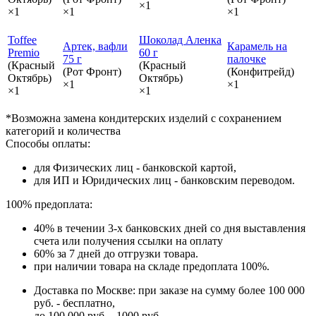
×1
×1
×1
×1
Toffee
Шоколад Аленка
Артек, вафли
Карамель на
Premio
60 г
75 г
палочке
(Красный
(Красный
(Рот Фронт)
(Конфитрейд)
Октябрь)
Октябрь)
×1
×1
×1
×1
*Возможна замена кондитерских изделий с сохранением
категорий и количества
Способы оплаты:
для Физических лиц - банковской картой,
для ИП и Юридических лиц - банковским переводом.
100% предоплата:
40% в течении 3-х банковских дней со дня выставления
счета или получения ссылки на оплату
60% за 7 дней до отгрузки товара.
при наличии товара на складе предоплата 100%.
Доставка по Москве: при заказе на сумму более 100 000
руб. - бесплатно,
до 100 000 руб. - 1000 руб.,