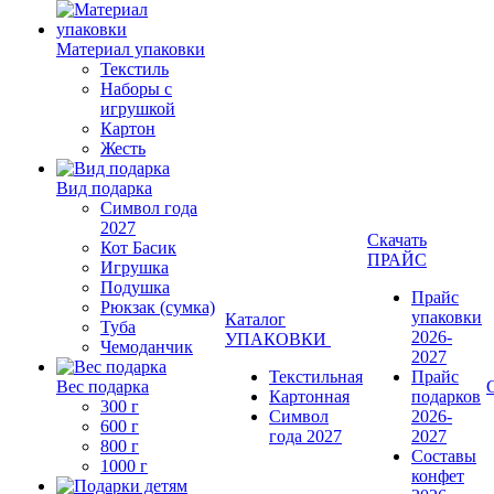
Материал упаковки
Текстиль
Наборы с
игрушкой
Картон
Жесть
Вид подарка
Символ года
2027
Скачать
Кот Басик
ПРАЙС
Игрушка
Подушка
Прайс
Рюкзак (сумка)
упаковки
Каталог
Туба
2026-
УПАКОВКИ
Чемоданчик
2027
Текстильная
Прайс
Вес подарка
Картонная
подарков
300 г
Символ
2026-
600 г
года 2027
2027
800 г
Составы
1000 г
конфет