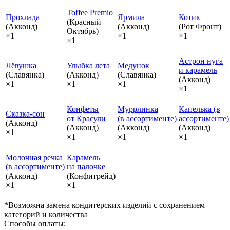
Toffee Premio
Прохлада
Ярмила
Котик
(Красный
(Акконд)
(Акконд)
(Рот Фронт)
Октябрь)
×1
×1
×1
×1
Астрон нуга
Лёвушка
Улыбка лета
Медунок
и карамель
(Славянка)
(Акконд)
(Славянка)
(Акконд)
×1
×1
×1
×1
Конфеты
Муррлинка
Капелька (в
Сказка‑сон
от Красули
(в ассортименте)
ассортименте)
(Акконд)
(Акконд)
(Акконд)
(Акконд)
×1
×1
×1
×1
Молочная речка
Карамель
(в ассортименте)
на палочке
(Акконд)
(Конфитрейд)
×1
×1
*Возможна замена кондитерских изделий с сохранением
категорий и количества
Способы оплаты: