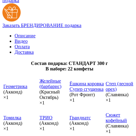
подарка
Заказать БРЕНДИРОВАНИЕ подарка
Описание
Видео
Оплата
Доставка
Состав подарка: СТАНДАРТ 300 г
В наборе: 22 конфеты
Желейные
Ёшкина коровка
Степ (лесной
Геометрика
(барбарис)
Супер сгущенка
орех)
(Акконд)
(Красный
(Рот Фронт)
(Славянка)
×1
Октябрь)
×1
×1
×1
Сюжет
Томилка
ТРИО
Гранднатс
кофейный
(Акконд)
(Акконд)
(Акконд)
(Славянка)
×1
×1
×1
×1