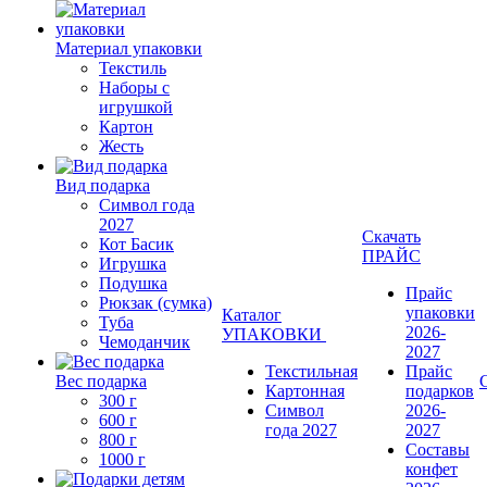
Материал упаковки
Текстиль
Наборы с
игрушкой
Картон
Жесть
Вид подарка
Символ года
2027
Скачать
Кот Басик
ПРАЙС
Игрушка
Подушка
Прайс
Рюкзак (сумка)
упаковки
Каталог
Туба
2026-
УПАКОВКИ
Чемоданчик
2027
Текстильная
Прайс
Вес подарка
Картонная
подарков
300 г
Символ
2026-
600 г
года 2027
2027
800 г
Составы
1000 г
конфет