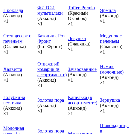
ФИТСИ
Toffee Premio
Прохлада
Ярмила
мультизлаки
(Красный
(Акконд)
(Акконд)
(Акконд)
Октябрь)
×1
×1
×1
×1
Степ десерт с
Батончик Рот
Медунок с
Лёвушка
печеньем
Фронт
печеньем
(Славянка)
(Славянка)
(Рот Фронт)
(Славянка)
×1
×1
×1
×1
Отважный
Нямик
Халветта
комарик (в
Зачарованные
(молочные)
(Акконд)
ассортименте)
(Акконд)
(Акконд)
×1
(Акконд)
×1
×1
×1
Голубкина
Капелька (в
Золотая пора
Зернушка
весточка
ассортименте)
(Акконд)
(Акконд)
(Акконд)
(Акконд)
×1
×1
×1
×1
Шоколадница
Молочная
Золотая пора
в
речка (в
Марс минис