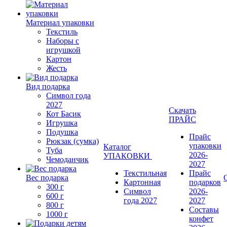
Материал упаковки
Текстиль
Наборы с
игрушкой
Картон
Жесть
Вид подарка
Символ года
2027
Скачать
Кот Басик
ПРАЙС
Игрушка
Подушка
Прайс
Рюкзак (сумка)
упаковки
Каталог
Туба
2026-
УПАКОВКИ
Чемоданчик
2027
Текстильная
Прайс
Вес подарка
Картонная
подарков
300 г
Символ
2026-
600 г
года 2027
2027
800 г
Составы
1000 г
конфет