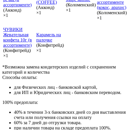
(COFFEE)
ассортименте
ассортименте)
(Коломенский)
(Акконд)
(кокос, арахис)
(Акконд)
×1
×1
(Коломенский)
×1
×1
ЧУВИКИ
Жевательная
Карамель на
конфета 10г (в
палочке
ассортименте)
(Конфитрейд)
(Конфитрейд)
×1
×1
*Возможна замена кондитерских изделий с сохранением
категорий и количества
Способы оплаты:
для Физических лиц - банковской картой,
для ИП и Юридических лиц - банковским переводом.
100% предоплата:
40% в течении 3-х банковских дней со дня выставления
счета или получения ссылки на оплату
60% за 7 дней до отгрузки товара.
при наличии товара на складе предоплата 100%.