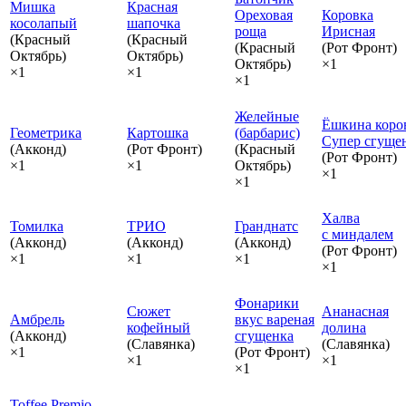
Мишка
Красная
Ореховая
Коровка
косолапый
шапочка
роща
Ирисная
(Красный
(Красный
(Красный
(Рот Фронт)
Октябрь)
Октябрь)
Октябрь)
×1
×1
×1
×1
Желейные
Ёшкина коро
Геометрика
Картошка
(барбарис)
Супер сгуще
(Акконд)
(Рот Фронт)
(Красный
(Рот Фронт)
×1
×1
Октябрь)
×1
×1
Халва
Томилка
ТРИО
Гранднатс
с миндалем
(Акконд)
(Акконд)
(Акконд)
(Рот Фронт)
×1
×1
×1
×1
Фонарики
Сюжет
Ананасная
Амбрель
вкус вареная
кофейный
долина
(Акконд)
сгущенка
(Славянка)
(Славянка)
×1
(Рот Фронт)
×1
×1
×1
Toffee Premio