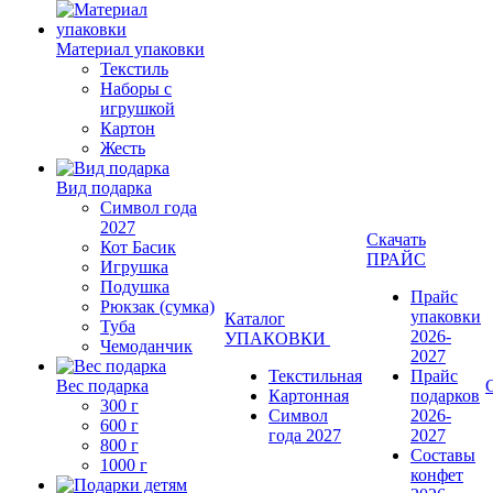
Материал упаковки
Текстиль
Наборы с
игрушкой
Картон
Жесть
Вид подарка
Символ года
2027
Скачать
Кот Басик
ПРАЙС
Игрушка
Подушка
Прайс
Рюкзак (сумка)
упаковки
Каталог
Туба
2026-
УПАКОВКИ
Чемоданчик
2027
Текстильная
Прайс
Вес подарка
Картонная
подарков
300 г
Символ
2026-
600 г
года 2027
2027
800 г
Составы
1000 г
конфет