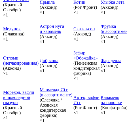
Ярмила
Котик
Улыбка лета
(Красный
(Акконд)
(Рот Фронт)
(Акконд)
Октябрь)
×1
×1
×1
×1
Астрон нуга
Фрумка
Медунок
Сказка‑сон
и карамель
(в ассортиме
(Славянка)
(Акконд)
(Акконд)
(Акконд)
×1
×1
×1
×1
Зефир
Отломи
«Обожайка»
Добрянка
Фараделла
(неглазированная)
(Пензенская
(Акконд)
(Акконд)
(Акконд)
кондитерская
×1
×1
×1
фабрика)
×1
Мармелад 70 г
Мореход, вафли
(в ассортименте)
в шоколадной
Артек, вафли
Карамель
(Славянка /
глазури
75 г
на палочке
Азовская
(Красный
(Рот Фронт)
(Конфитрейд
кондитерская
Октябрь)
×1
×1
фабрика)
×1
×1