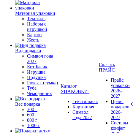
Материал упаковки
Текстиль
Наборы с
игрушкой
Картон
Жесть
Вид подарка
Символ года
2027
Скачать
Кот Басик
ПРАЙС
Игрушка
Подушка
Прайс
Рюкзак (сумка)
упаковки
Каталог
Туба
2026-
УПАКОВКИ
Чемоданчик
2027
Текстильная
Прайс
Вес подарка
Картонная
подарков
300 г
Символ
2026-
600 г
года 2027
2027
800 г
Составы
1000 г
конфет