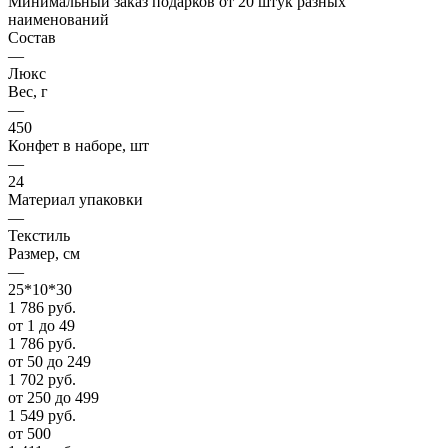
Минимальный заказ подарков от 20 штук разных
наименований
Состав
—
Люкс
Вес, г
—
450
Конфет в наборе, шт
—
24
Материал упаковки
—
Текстиль
Размер, см
—
25*10*30
1 786
руб.
от 1 до 49
1 786
руб.
от 50 до 249
1 702
руб.
от 250 до 499
1 549
руб.
от 500