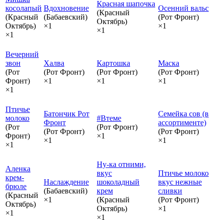
Красная шапочка
косолапый
Вдохновение
Осенний вальс
(Красный
(Красный
(Бабаевский)
(Рот Фронт)
Октябрь)
Октябрь)
×1
×1
×1
×1
Вечерний
звон
Халва
Картошка
Маска
(Рот
(Рот Фронт)
(Рот Фронт)
(Рот Фронт)
Фронт)
×1
×1
×1
×1
Птичье
Батончик Рот
Семейка сов (в
молоко
#Втеме
Фронт
ассортименте)
(Рот
(Рот Фронт)
(Рот Фронт)
(Рот Фронт)
Фронт)
×1
×1
×1
×1
Ну-ка отними,
Аленка
вкус
Птичье молоко
крем-
Наслаждение
шоколадный
вкус нежные
брюле
(Бабаевский)
крем
сливки
(Красный
×1
(Красный
(Рот Фронт)
Октябрь)
Октябрь)
×1
×1
×1