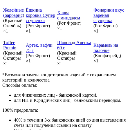
Желейные
Ёшкина
Фонарики вкус
Халва
(барбарис)
коровка Супер
вареная
с миндалем
(Красный
сгущенка
сгущенка
(Рот Фронт)
Октябрь)
(Рот Фронт)
(Рот Фронт)
×1
×1
×1
×1
Toffee
Шоколад Аленка
Артек, вафли
Карамель на
Premio
60 г
75 г
палочке
(Красный
(Красный
(Рот Фронт)
(Конфитрейд)
Октябрь)
Октябрь)
×1
×1
×1
×1
*Возможна замена кондитерских изделий с сохранением
категорий и количества
Способы оплаты:
для Физических лиц - банковской картой,
для ИП и Юридических лиц - банковским переводом.
100% предоплата:
40% в течении 3-х банковских дней со дня выставления
счета или получения ссылки на оплату