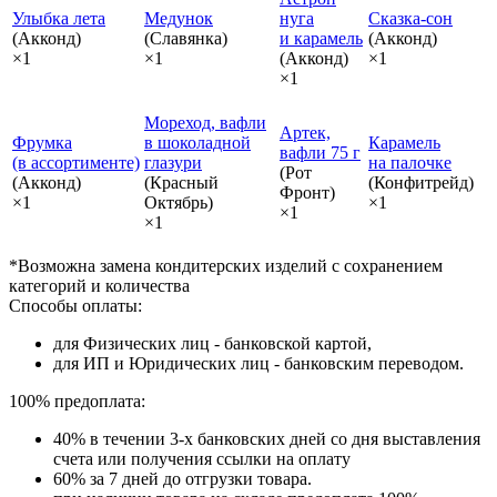
Улыбка лета
Медунок
нуга
Сказка‑сон
(Акконд)
(Славянка)
и карамель
(Акконд)
×1
×1
(Акконд)
×1
×1
Мореход, вафли
Артек,
Фрумка
в шоколадной
Карамель
вафли 75 г
(в ассортименте)
глазури
на палочке
(Рот
(Акконд)
(Красный
(Конфитрейд)
Фронт)
×1
Октябрь)
×1
×1
×1
*Возможна замена кондитерских изделий с сохранением
категорий и количества
Способы оплаты:
для Физических лиц - банковской картой,
для ИП и Юридических лиц - банковским переводом.
100% предоплата:
40% в течении 3-х банковских дней со дня выставления
счета или получения ссылки на оплату
60% за 7 дней до отгрузки товара.