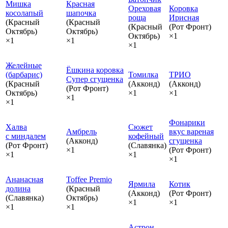
Мишка
Красная
Ореховая
Коровка
косолапый
шапочка
роща
Ирисная
(Красный
(Красный
(Красный
(Рот Фронт)
Октябрь)
Октябрь)
Октябрь)
×1
×1
×1
×1
Желейные
Ёшкина коровка
(барбарис)
Томилка
ТРИО
Супер сгущенка
(Красный
(Акконд)
(Акконд)
(Рот Фронт)
Октябрь)
×1
×1
×1
×1
Фонарики
Халва
Сюжет
Амбрель
вкус вареная
с миндалем
кофейный
(Акконд)
сгущенка
(Рот Фронт)
(Славянка)
×1
(Рот Фронт)
×1
×1
×1
Ананасная
Toffee Premio
Ярмила
Котик
долина
(Красный
(Акконд)
(Рот Фронт)
(Славянка)
Октябрь)
×1
×1
×1
×1
Астрон