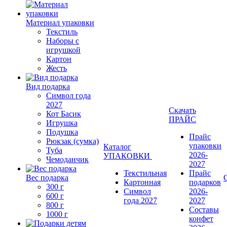
Материал упаковки
Текстиль
Наборы с
игрушкой
Картон
Жесть
Вид подарка
Символ года
2027
Скачать
Кот Басик
ПРАЙС
Игрушка
Подушка
Прайс
Рюкзак (сумка)
упаковки
Каталог
Туба
2026-
УПАКОВКИ
Чемоданчик
2027
Текстильная
Прайс
Вес подарка
Картонная
подарков
300 г
Символ
2026-
600 г
года 2027
2027
800 г
Составы
1000 г
конфет