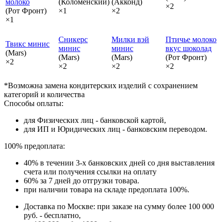
молоко
(Коломенский)
(Акконд)
×2
(Рот Фронт)
×1
×2
×1
Сникерс
Милки вэй
Птичье молоко
Твикс минис
минис
минис
вкус шоколад
(Mars)
(Mars)
(Mars)
(Рот Фронт)
×2
×2
×2
×2
*Возможна замена кондитерских изделий с сохранением
категорий и количества
Способы оплаты:
для Физических лиц - банковской картой,
для ИП и Юридических лиц - банковским переводом.
100% предоплата:
40% в течении 3-х банковских дней со дня выставления
счета или получения ссылки на оплату
60% за 7 дней до отгрузки товара.
при наличии товара на складе предоплата 100%.
Доставка по Москве: при заказе на сумму более 100 000
руб. - бесплатно,