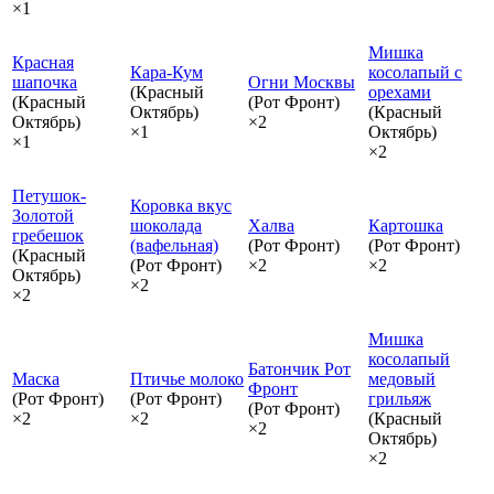
×1
Мишка
Красная
Кара-Кум
косолапый с
шапочка
Огни Москвы
(Красный
орехами
(Красный
(Рот Фронт)
Октябрь)
(Красный
Октябрь)
×2
×1
Октябрь)
×1
×2
Петушок-
Коровка вкус
Золотой
шоколада
Халва
Картошка
гребешок
(вафельная)
(Рот Фронт)
(Рот Фронт)
(Красный
(Рот Фронт)
×2
×2
Октябрь)
×2
×2
Мишка
косолапый
Батончик Рот
Маска
Птичье молоко
медовый
Фронт
(Рот Фронт)
(Рот Фронт)
грильяж
(Рот Фронт)
×2
×2
(Красный
×2
Октябрь)
×2