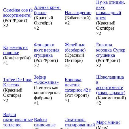
Ну-ка отними,
Аленка крем-
вкус
Семейка сов (в
брюле
Наслаждение
шоколадный
ассортименте)
(Красный
(Бабаевский)
крем
(Рот Фронт)
Октябрь)
×2
(Красный
×2
×2
Октябрь)
×2
Фонарики
Желейные
Ёшкина
Карамель на
вкус вареная
(барбарис)
коровка Супер
палочке
сгущенка
(Красный
сгущенка
(Конфитрейд)
(Рот Фронт)
Октябрь)
(Рот Фронт)
×1
×2
×2
×2
Зефир
Шоколадница
Toffee De Luxe
Коровка,
«Обожайка»
в
Классик
печенье
(Пензенская
ассортименте
(Красный
сахарное 42 г
кондитерская
(кокос, арахис)
Октябрь)
(Рот Фронт)
фабрика)
(Коломенский)
×2
×1
×1
×2
Вафли
глазированные
Вафли
Ломтишка
Марс минис
топленое
сливочные
глазированный
(Mars)