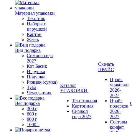
Материал упаковки
Текстиль
Наборы с
игрушкой
Картон
Жесть
Вид подарка
Символ года
2027
Скачать
Кот Басик
ПРАЙС
Игрушка
Подушка
Прайс
Рюкзак (сумка)
упаковки
Каталог
Туба
2026-
УПАКОВКИ
Чемоданчик
2027
Текстильная
Прайс
Вес подарка
Картонная
подарков
300 г
Символ
2026-
600 г
года 2027
2027
800 г
Составы
1000 г
конфет