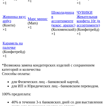
×1
×1
×1
Шоколадница
ЧУВИКИ
Живинка вкус
в
Жевательная
Марс минис
арбуз
ассортименте
конфета 10г (в
(Mars)
(Конти)
(кокос, арахис)
ассортименте)
×1
×1
(Коломенский)
(Конфитрейд)
×1
×1
Карамель на
палочке
(Конфитрейд)
×1
*Возможна замена кондитерских изделий с сохранением
категорий и количества
Способы оплаты:
для Физических лиц - банковской картой,
для ИП и Юридических лиц - банковским переводом.
100% предоплата:
40% в течении 3-х банковских дней со дня выставления