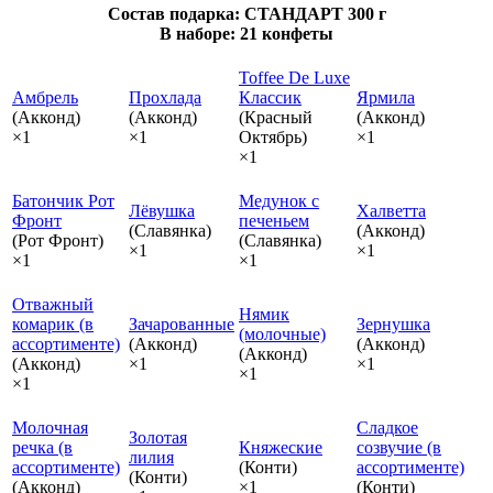
Состав подарка: СТАНДАРТ 300 г
В наборе: 21 конфеты
Toffee De Luxe
Амбрель
Прохлада
Классик
Ярмила
(Акконд)
(Акконд)
(Красный
(Акконд)
×1
×1
Октябрь)
×1
×1
Батончик Рот
Медунок с
Лёвушка
Халветта
Фронт
печеньем
(Славянка)
(Акконд)
(Рот Фронт)
(Славянка)
×1
×1
×1
×1
Отважный
Нямик
комарик (в
Зачарованные
Зернушка
(молочные)
ассортименте)
(Акконд)
(Акконд)
(Акконд)
(Акконд)
×1
×1
×1
×1
Молочная
Сладкое
Золотая
речка (в
Княжеские
созвучие (в
лилия
ассортименте)
(Конти)
ассортименте)
(Конти)
(Акконд)
×1
(Конти)