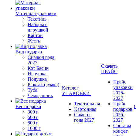
Материал упаковки
Текстиль
Наборы с
игрушкой
Картон
Жесть
Вид подарка
Символ года
2027
Скачать
Кот Басик
ПРАЙС
Игрушка
Подушка
Прайс
Рюкзак (сумка)
упаковки
Каталог
Туба
2026-
УПАКОВКИ
Чемоданчик
2027
Текстильная
Прайс
Вес подарка
Картонная
подарков
300 г
Символ
2026-
600 г
года 2027
2027
800 г
Составы
1000 г
конфет