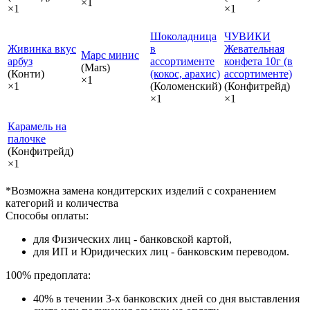
×1
×1
×1
Шоколадница
ЧУВИКИ
Живинка вкус
в
Жевательная
Марс минис
арбуз
ассортименте
конфета 10г (в
(Mars)
(Конти)
(кокос, арахис)
ассортименте)
×1
×1
(Коломенский)
(Конфитрейд)
×1
×1
Карамель на
палочке
(Конфитрейд)
×1
*Возможна замена кондитерских изделий с сохранением
категорий и количества
Способы оплаты:
для Физических лиц - банковской картой,
для ИП и Юридических лиц - банковским переводом.
100% предоплата:
40% в течении 3-х банковских дней со дня выставления