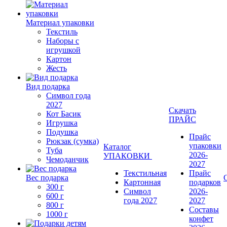
Материал упаковки
Текстиль
Наборы с
игрушкой
Картон
Жесть
Вид подарка
Символ года
2027
Скачать
Кот Басик
ПРАЙС
Игрушка
Подушка
Прайс
Рюкзак (сумка)
упаковки
Каталог
Туба
2026-
УПАКОВКИ
Чемоданчик
2027
Текстильная
Прайс
Вес подарка
Картонная
подарков
300 г
Символ
2026-
600 г
года 2027
2027
800 г
Составы
1000 г
конфет