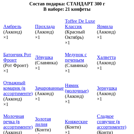
Состав подарка: СТАНДАРТ 300 г
В наборе: 21 конфеты
Toffee De Luxe
Амбрель
Прохлада
Классик
Ярмила
(Акконд)
(Акконд)
(Красный
(Акконд)
×1
×1
Октябрь)
×1
×1
Батончик Рот
Медунок с
Лёвушка
Халветта
Фронт
печеньем
(Славянка)
(Акконд)
(Рот Фронт)
(Славянка)
×1
×1
×1
×1
Отважный
Нямик
комарик (в
Зачарованные
Зернушка
(молочные)
ассортименте)
(Акконд)
(Акконд)
(Акконд)
(Акконд)
×1
×1
×1
×1
Молочная
Сладкое
Золотая
речка (в
Княжеские
созвучие (в
лилия
ассортименте)
(Конти)
ассортименте)
(Конти)
(Акконд)
×1
(Конти)