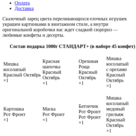
Оплата
Доставка
Сказочный ларец цвета переливающихся елочных игрушек
украшен картинками в винтажном стиле, а внутри
оригинальной коробочки вас ждет сладкий сюрприз —
любимые конфеты и десерты.
Состав подарка 1000г СТАНДАРТ+ (в наборе 45 конфет)
Мишка
Красная
Ореховая
Мишка
косолапый
шапочка
Роща
косолапый
с орехами
Красный
Красный
Красный Октябрь
Красный
Октябрь
Октябрь
×1
Октябрь
×1
×1
×1
Мишка
косолапый
Батончик
Картошка
Маска
медовый
Рот Фронт
Рот Фронт
Рот Фронт
грильяж
Рот Фронт
×1
×1
Красный
×1
Октябрь
×1