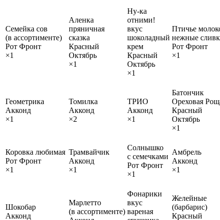
Ну-ка
Аленка
отними!
Семейка сов
пряничная
вкус
Птичье молок
(в ассортименте)
сказка
шоколадный
нежные слив
Рот Фронт
Красный
крем
Рот Фронт
×1
Октябрь
Красный
×1
×1
Октябрь
×1
Батончик
Геометрика
Томилка
ТРИО
Ореховая Рощ
Акконд
Акконд
Акконд
Красный
×1
×2
×1
Октябрь
×1
Солнышко
Коровка любимая
Трамвайчик
Амбрель
с семечками
Рот Фронт
Акконд
Акконд
Рот Фронт
×1
×1
×1
×1
Фонарики
Желейные
Марлетто
вкус
Шокобар
(барбарис)
(в ассортименте)
вареная
Акконд
Красный