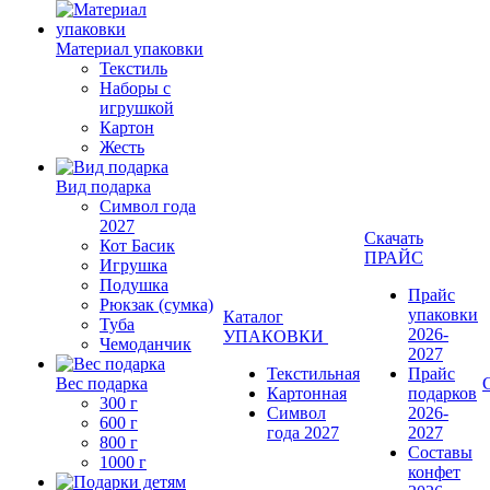
Материал упаковки
Текстиль
Наборы с
игрушкой
Картон
Жесть
Вид подарка
Символ года
2027
Скачать
Кот Басик
ПРАЙС
Игрушка
Подушка
Прайс
Рюкзак (сумка)
упаковки
Каталог
Туба
2026-
УПАКОВКИ
Чемоданчик
2027
Текстильная
Прайс
Вес подарка
Картонная
подарков
300 г
Символ
2026-
600 г
года 2027
2027
800 г
Составы
1000 г
конфет