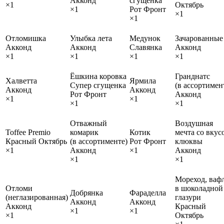
Акконд
сгущенка
×1
Октябрь
×1
Рот Фронт
×1
×1
Отломишка
Улыбка лета
Медунок
Зачарованные
Акконд
Акконд
Славянка
Акконд
×1
×1
×1
×1
Ёшкина коровка
Гранднатс
Халветта
Ярмила
Супер сгущенка
(в ассортимен
Акконд
Акконд
Рот Фронт
Акконд
×1
×1
×1
×1
Отважный
Воздушная
Toffee Premio
комарик
Котик
мечта со вкус
Красный Октябрь
(в ассортименте)
Рот Фронт
клюквы
×1
Акконд
×1
Акконд
×1
×1
Мореход, ваф
Отломи
в шоколадной
Добрянка
Фараделла
(неглазированная)
глазури
Акконд
Акконд
Акконд
Красный
×1
×1
×1
Октябрь