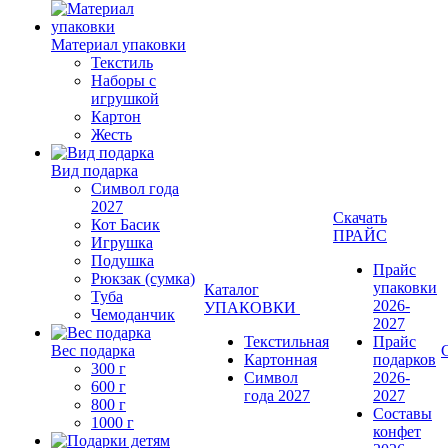
Материал упаковки
Текстиль
Наборы с
игрушкой
Картон
Жесть
Вид подарка
Символ года
2027
Скачать
Кот Басик
ПРАЙС
Игрушка
Подушка
Прайс
Рюкзак (сумка)
упаковки
Каталог
Туба
2026-
УПАКОВКИ
Чемоданчик
2027
Текстильная
Прайс
Вес подарка
Картонная
подарков
300 г
Символ
2026-
600 г
года 2027
2027
800 г
Составы
1000 г
конфет