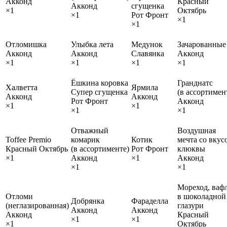
Акконд
Красный
Акконд
сгущенка
×1
Октябрь
×1
Рот Фронт
×1
×1
Отломишка
Улыбка лета
Медунок
Зачарованные
Акконд
Акконд
Славянка
Акконд
×1
×1
×1
×1
Ёшкина коровка
Гранднатс
Халветта
Ярмила
Супер сгущенка
(в ассортимен
Акконд
Акконд
Рот Фронт
Акконд
×1
×1
×1
×1
Отважный
Воздушная
Toffee Premio
комарик
Котик
мечта со вкус
Красный Октябрь
(в ассортименте)
Рот Фронт
клюквы
×1
Акконд
×1
Акконд
×1
×1
Мореход, ваф
Отломи
в шоколадной
Добрянка
Фараделла
(неглазированная)
глазури
Акконд
Акконд
Акконд
Красный
×1
×1
×1
Октябрь