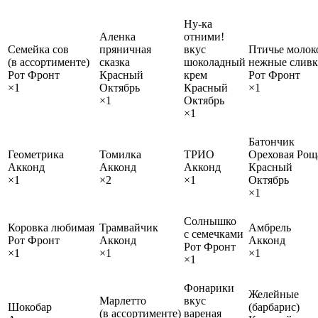
Ну-ка
Аленка
отними!
Семейка сов
пряничная
вкус
Птичье молок
(в ассортименте)
сказка
шоколадный
нежные слив
Рот Фронт
Красный
крем
Рот Фронт
×1
Октябрь
Красный
×1
×1
Октябрь
×1
Батончик
Геометрика
Томилка
ТРИО
Ореховая Рощ
Акконд
Акконд
Акконд
Красный
×1
×2
×1
Октябрь
×1
Солнышко
Коровка любимая
Трамвайчик
Амбрель
с семечками
Рот Фронт
Акконд
Акконд
Рот Фронт
×1
×1
×1
×1
Фонарики
Желейные
Марлетто
вкус
Шокобар
(барбарис)
(в ассортименте)
вареная