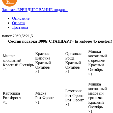
Заказать БРЕНДИРОВАНИЕ подарка
Описание
Оплата
Доставка
пакет 29*9,5*21,5
Состав подарка 1000г СТАНДАРТ+ (в наборе 45 конфет)
Мишка
Красная
Ореховая
Мишка
косолапый
шапочка
Роща
косолапый
с орехами
Красный
Красный
Красный Октябрь
Красный
Октябрь
Октябрь
×1
Октябрь
×1
×1
×1
Мишка
косолапый
Батончик
Картошка
Маска
медовый
Рот Фронт
Рот Фронт
Рот Фронт
грильяж
Рот Фронт
×1
×1
Красный
×1
Октябрь
×1