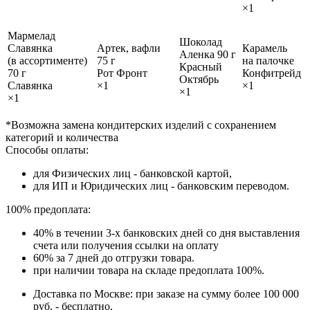
×1
Мармелад
Шоколад
Славянка
Артек, вафли
Карамель
Аленка 90 г
(в ассортименте)
75 г
на палочке
Красный
70 г
Рот Фронт
Конфитрейд
Октябрь
Славянка
×1
×1
×1
×1
*Возможна замена кондитерских изделий с сохранением
категорий и количества
Способы оплаты:
для Физических лиц - банковской картой,
для ИП и Юридических лиц - банковским переводом.
100% предоплата:
40% в течении 3-х банковских дней со дня выставления
счета или получения ссылки на оплату
60% за 7 дней до отгрузки товара.
при наличии товара на складе предоплата 100%.
Доставка по Москве: при заказе на сумму более 100 000
руб. - бесплатно,