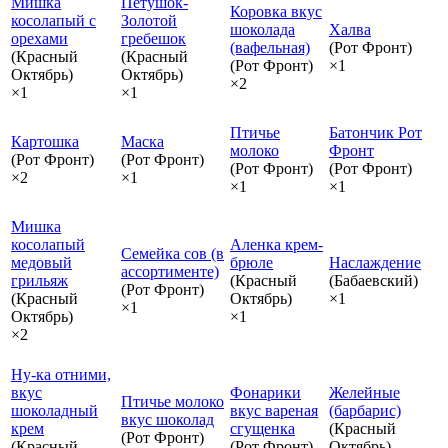
Мишка
Петушок-
Коровка вкус
косолапый с
Золотой
шоколада
Халва
орехами
гребешок
(вафельная)
(Рот Фронт)
(Красный
(Красный
(Рот Фронт)
×1
Октябрь)
Октябрь)
×2
×1
×1
Птичье
Батончик Рот
Картошка
Маска
молоко
Фронт
(Рот Фронт)
(Рот Фронт)
(Рот Фронт)
(Рот Фронт)
×2
×1
×1
×1
Мишка
косолапый
Аленка крем-
Семейка сов (в
медовый
брюле
Наслаждение
ассортименте)
грильяж
(Красный
(Бабаевский)
(Рот Фронт)
(Красный
Октябрь)
×1
×1
Октябрь)
×1
×2
Ну-ка отними,
вкус
Фонарики
Желейные
Птичье молоко
шоколадный
вкус вареная
(барбарис)
вкус шоколад
крем
сгущенка
(Красный
(Рот Фронт)
(Красный
(Рот Фронт)
Октябрь)