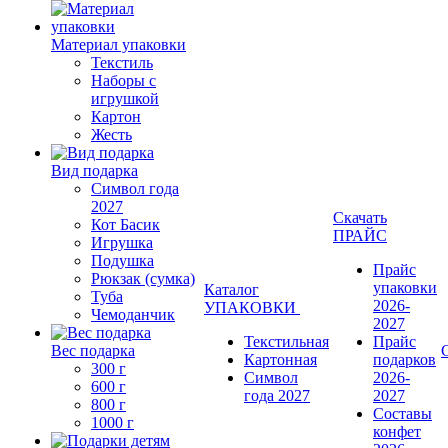
Материал упаковки
Текстиль
Наборы с
игрушкой
Картон
Жесть
Вид подарка
Символ года
2027
Скачать
Кот Басик
ПРАЙС
Игрушка
Подушка
Прайс
Рюкзак (сумка)
упаковки
Каталог
Туба
2026-
УПАКОВКИ
Чемоданчик
2027
Текстильная
Прайс
Вес подарка
Картонная
подарков
300 г
Символ
2026-
600 г
года 2027
2027
800 г
Составы
1000 г
конфет