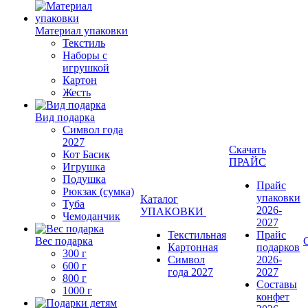
Материал упаковки
Текстиль
Наборы с
игрушкой
Картон
Жесть
Вид подарка
Символ года
2027
Скачать
Кот Басик
ПРАЙС
Игрушка
Подушка
Прайс
Рюкзак (сумка)
упаковки
Каталог
Туба
2026-
УПАКОВКИ
Чемоданчик
2027
Текстильная
Прайс
Вес подарка
Картонная
подарков
300 г
Символ
2026-
600 г
года 2027
2027
800 г
Составы
1000 г
конфет