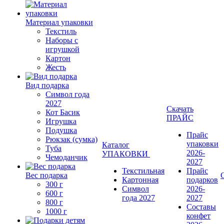
Материал упаковки
Текстиль
Наборы с
игрушкой
Картон
Жесть
Вид подарка
Символ года
2027
Скачать
Кот Басик
ПРАЙС
Игрушка
Подушка
Прайс
Рюкзак (сумка)
упаковки
Каталог
Туба
2026-
УПАКОВКИ
Чемоданчик
2027
Текстильная
Прайс
Вес подарка
Картонная
подарков
300 г
Символ
2026-
600 г
года 2027
2027
800 г
Составы
1000 г
конфет