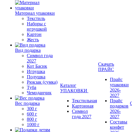
Материал упаковки
Текстиль
Наборы с
игрушкой
Картон
Жесть
Вид подарка
Символ года
2027
Скачать
Кот Басик
ПРАЙС
Игрушка
Подушка
Прайс
Рюкзак (сумка)
упаковки
Каталог
Туба
2026-
УПАКОВКИ
Чемоданчик
2027
Текстильная
Прайс
Вес подарка
Картонная
подарков
300 г
Символ
2026-
600 г
года 2027
2027
800 г
Составы
1000 г
конфет