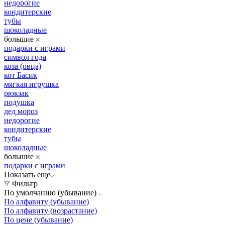
недорогие
кондитерские
тубы
шоколадные
большие
подарки с играми
символ года
коза (овца)
кот Басик
мягкая игрушка
рюкзак
подушка
дед мороз
недорогие
кондитерские
тубы
шоколадные
большие
подарки с играми
Показать еще
Фильтр
По умолчанию (убывание)
По алфавиту (убывание)
По алфавиту (возрастание)
По цене (убывание)