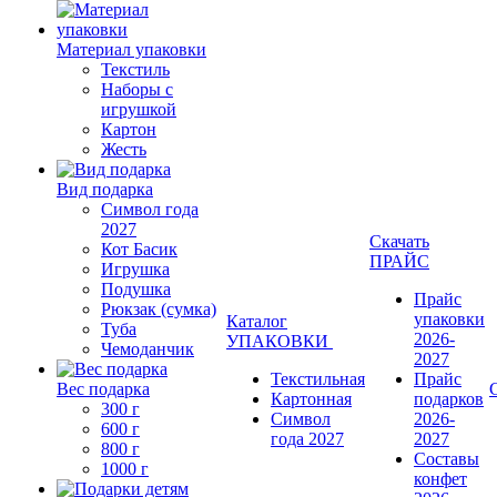
Материал упаковки
Текстиль
Наборы с
игрушкой
Картон
Жесть
Вид подарка
Символ года
2027
Скачать
Кот Басик
ПРАЙС
Игрушка
Подушка
Прайс
Рюкзак (сумка)
упаковки
Каталог
Туба
2026-
УПАКОВКИ
Чемоданчик
2027
Текстильная
Прайс
Вес подарка
Картонная
подарков
300 г
Символ
2026-
600 г
года 2027
2027
800 г
Составы
1000 г
конфет