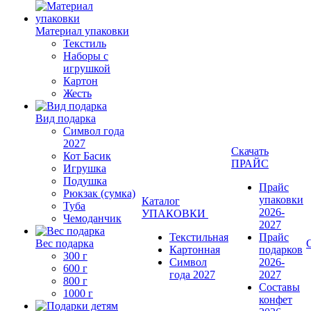
Материал упаковки
Текстиль
Наборы с
игрушкой
Картон
Жесть
Вид подарка
Символ года
2027
Скачать
Кот Басик
ПРАЙС
Игрушка
Подушка
Прайс
Рюкзак (сумка)
упаковки
Каталог
Туба
2026-
УПАКОВКИ
Чемоданчик
2027
Текстильная
Прайс
Вес подарка
Картонная
подарков
300 г
Символ
2026-
600 г
года 2027
2027
800 г
Составы
1000 г
конфет