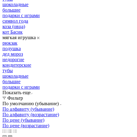
шоколадные
большие
подарки с играми
символ года
коза (овца)
кот Басик
мягкая игрушка
рюкзак
подушка
дед мороз
недорогие
кондитерские
тубы
шоколадные
большие
подарки с играми
Показать еще
Фильтр
По умолчанию (убывание)
По алфавиту (убывание)
По алфавиту (возрастание)
По цене (убывание)
По цене (возрастание)